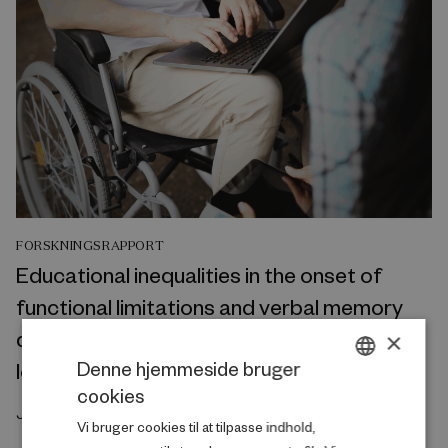
FORSKNINGSRAPPORT
Educational inequalities in the onset of
functional limitations and verbal memory
decline in the United States and Europe: A
×
Denne hjemmeside bruger
longitudinal perspective
cookies
DANISH
Juli 2026
Vi bruger cookies til at tilpasse indhold,
ENGLISH