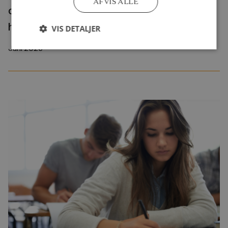
AFVIS ALLE
det næste spørgsmål være: for hvem – og
hvornår?
VIS DETALJER
Juni 2026