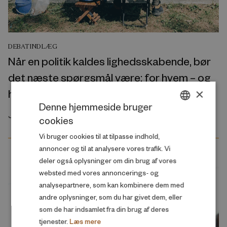
DEBATINDLÆG
Når en politik kaldes lighedsskabende, bør
det næste spørgsmål være: for hvem – og
×
hvornår?
Denne hjemmeside bruger
Juni 2026
cookies
DANISH
Vi bruger cookies til at tilpasse indhold,
ENGLISH
annoncer og til at analysere vores trafik. Vi
deler også oplysninger om din brug af vores
websted med vores annoncerings- og
analysepartnere, som kan kombinere dem med
andre oplysninger, som du har givet dem, eller
som de har indsamlet fra din brug af deres
tjenester.
Læs mere