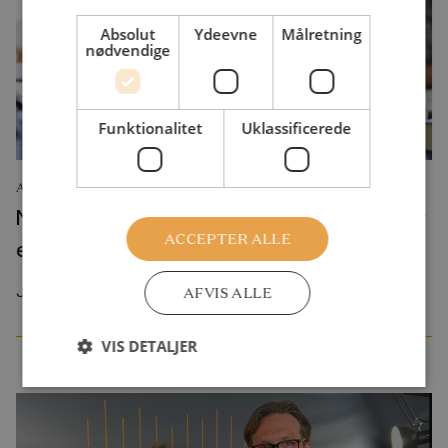
Absolut
Ydeevne
Målretning
nødvendige
Funktionalitet
Uklassificerede
ANALYSE
Ny ”prøve-pakke” i folkeskolen vil give piger
ACCEPTER ALLE
et endnu større karakterforspring
Juni 2026
AFVIS ALLE
VIS DETALJER