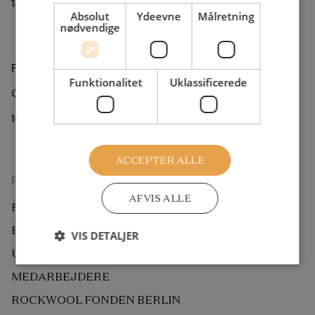
1472 København K
Absolut
Ydeevne
Målretning
nødvendige
ROCKWOOL Foundation Berlin
Funktionalitet
Uklassificerede
Gormannstrasse 22
10119 Berlin
ACCEPTER ALLE
Forskningsenheden
AFVIS ALLE
FORSKNING
EKSTERN BEDØMMELSE
VIS DETALJER
UDGIVELSER
MEDARBEJDERE
ROCKWOOL FONDEN BERLIN