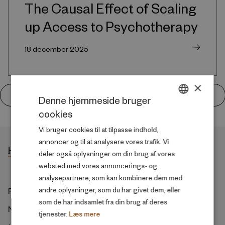
The Causal Effect of Scaling
up Access to Psychotherapy
18 december 2025
×
LEMPELIGERE SKILSMISSEREGLER HAR MANGE SOCIALE EFFEKTER
Denne hjemmeside bruger
cookies
DANISH
Vi bruger cookies til at tilpasse indhold,
ENGLISH
annoncer og til at analysere vores trafik. Vi
deler også oplysninger om din brug af vores
websted med vores annoncerings- og
analysepartnere, som kan kombinere dem med
ROCKWOOL Fonden
andre oplysninger, som du har givet dem, eller
som de har indsamlet fra din brug af deres
Ny Kongensgade 6
tjenester.
Læs mere