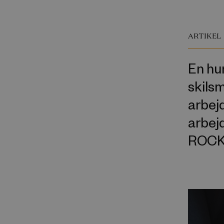
ARTIKEL
En hu
skilsm
arbej
arbejd
ROCKW