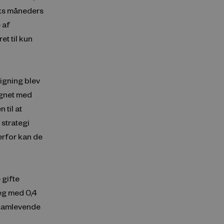
eks måneders
 af
t til kun
igning blev
ignet med
 til at
 strategi
erfor kan de
 gifte
eg med 0,4
l samlevende