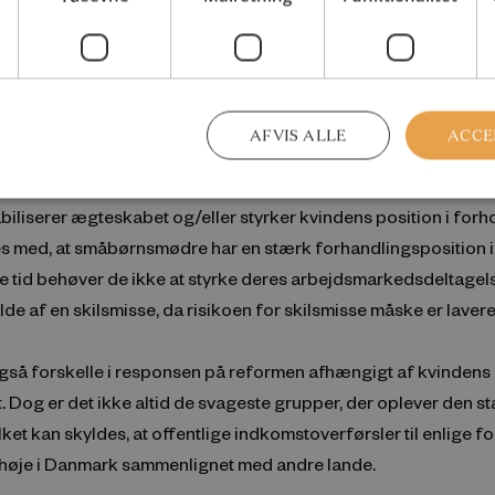
menterer en tydelig forskel i størrelsen af responsen på ref
f eventuelle børn i ægteskabet. Responsen er større for mødr
e børn. Disse mødre arbejder mere efter reformen, hvilket ka
AFVIS ALLE
ACCE
 det nødvendigt at investere i deres muligheder udenfor ægtes
 en større skilsmisserisiko. Det indikerer samtidig, at småbørn
abiliserer ægteskabet og/eller styrker kvindens position i forh
es med, at småbørnsmødre har en stærk forhandlingsposition i
 tid behøver de ikke at styrke deres arbejdsmarkedsdeltagelse
ælde af en skilsmisse, da risikoen for skilsmisse måske er lavere
også forskelle i responsen på reformen afhængigt af kvinden
 Dog er det ikke altid de svageste grupper, der oplever den s
lket kan skyldes, at offentlige indkomstoverførsler til enlige f
 høje i Danmark sammenlignet med andre lande.