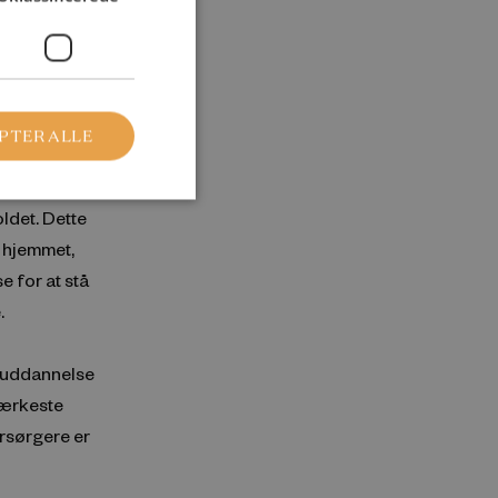
ormen
e uden
n indikere,
PTER ALLE
kabet, da de
 måske
oldet. Dette
 hjemmet,
 for at stå
.
s uddannelse
tærkeste
orsørgere er