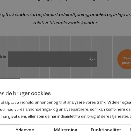
å gifte kvinders arbejdsmarkedsindtjening, timeløn og årlige a
relativt til samlevende kvinder
side bruger cookies
l at tilpasse indhold, annoncer og til at analysere vores trafik. Vi deler og
ted med vores annoncerings- og analysepartnere, som kan kombinere d
har givet dem, eller som de har indsamlet fra din brug af deres tjenester.
Ydeevne
Målretning
Funktionalitet