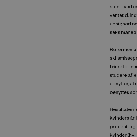
som – ved e
ventetid, ind
uenighed om
seks månede
Reformen på
skilsmissepr
før reformen
studere afle
udnytter, at
benyttes so
Resultaterne
kvinders år
procent, og 
kvinder (hvil