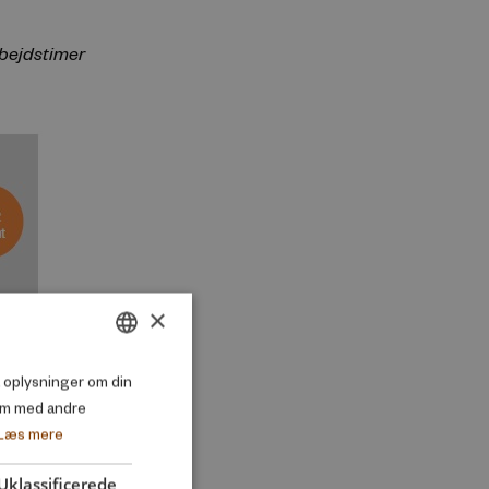
rbejdstimer
×
DANISH
så oplysninger om din
em med andre
ENGLISH
Læs mere
Uklassificerede