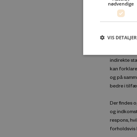
nødvendige
Studiet doku
afhængigt a
hjemmeboend
VIS DETALJER
at de finder
står overfor
indirekte st
kan forklar
og på samme
bedre i tilf
Der findes 
og indkomst.
respons, hvi
forholdsvis