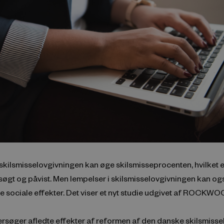
skilsmisselovgivningen kan øge skilsmisseprocenten, hvilket e
søgt og påvist. Men lempelser i skilsmisselovgivningen kan og
e sociale effekter. Det viser et nyt studie udgivet af ROCKW
rsøger afledte effekter af reformen af den danske skilsmissel