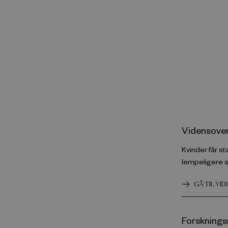
Vidensover
Kvinder får s
lempeligere s
GÅ TIL VI
Forsknings