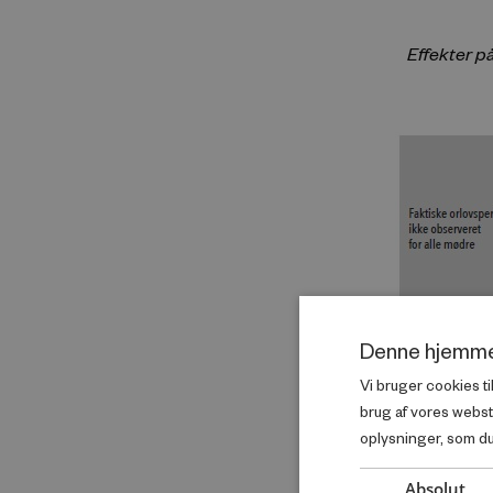
Effekter p
Denne hjemme
Vi bruger cookies ti
brug af vores webs
oplysninger, som du 
Absolut