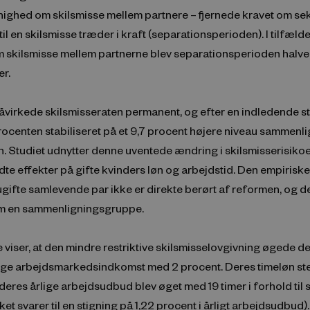
nighed om skilsmisse mellem partnere – fjernede kravet om s
til en skilsmisse træder i kraft (separationsperioden). I tilfælde
 skilsmisse mellem partnerne blev separationsperioden halvere
r.
virkede skilsmisseraten permanent, og efter en indledende st
ocenten stabiliseret på et 9,7 procent højere niveau sammenl
. Studiet udnytter denne uventede ændring i skilsmisserisikoen
dte effekter på gifte kvinders løn og arbejdstid. Den empiriske
 ugifte samlevende par ikke er direkte berørt af reformen, og d
m en sammenligningsgruppe.
 viser, at den mindre restriktive skilsmisselovgivning øgede de
lige arbejdsmarkedsindkomst med 2 procent. Deres timeløn st
deres årlige arbejdsudbud blev øget med 19 timer i forhold ti
ket svarer til en stigning på 1,22 procent i årligt arbejdsudbud).