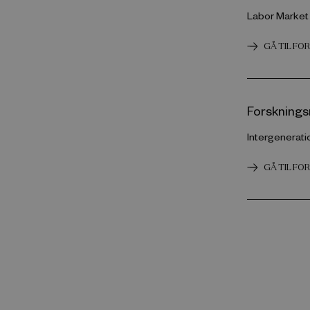
Labor Market
GÅ TIL F
Forsknings
Intergenerati
GÅ TIL F