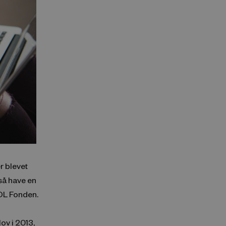
r blevet
så have en
OOL Fonden.
ov i 2013,