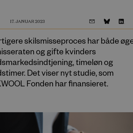
17. JANUAR 2023
rtigere skilsmisseproces har både øg
isseraten og gifte kvinders
dsmarkedsindtjening, timeløn og
stimer. Det viser nyt studie, som
OOL Fonden har finansieret.