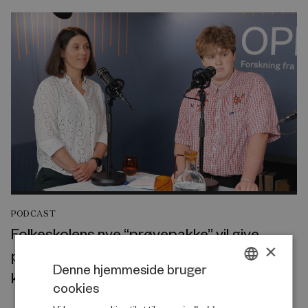
PODCAST
Folkeskolens nye “prøvepakke” vil give
×
pigerne et endnu større forspring på
Denne hjemmeside bruger
karakterer
cookies
DANISH
Juli 2026