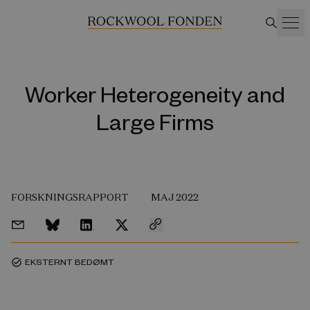
Worker Heterogeneity and
Large Firms
FORSKNINGSRAPPORT
MAJ 2022
EKSTERNT BEDØMT
task_alt