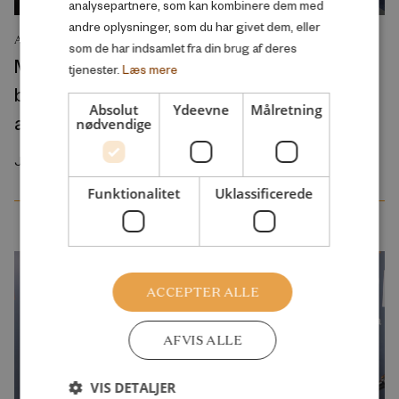
analysepartnere, som kan kombinere dem med
andre oplysninger, som du har givet dem, eller
ANALYSE
som de har indsamlet fra din brug af deres
Mange borgere, som er utilfredse med
tjenester.
Læs mere
børnepasning, skoler og ældrepleje, ønsker
Absolut
Ydeevne
Målretning
at arbejde mindre
nødvendige
Juli 2026
Funktionalitet
Uklassificerede
ACCEPTER ALLE
AFVIS ALLE
VIS DETALJER