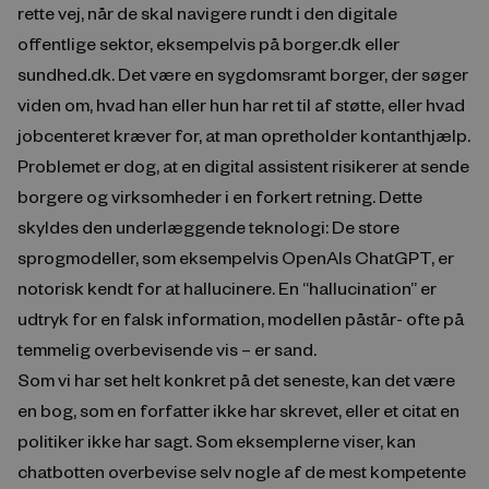
rette vej, når de skal navigere rundt i den digitale
offentlige sektor, eksempelvis på borger.dk eller
sundhed.dk. Det være en sygdomsramt borger, der søger
viden om, hvad han eller hun har ret til af støtte, eller hvad
jobcenteret kræver for, at man opretholder kontanthjælp.
Problemet er dog, at en digital assistent risikerer at sende
borgere og virksomheder i en forkert retning. Dette
skyldes den underlæggende teknologi: De store
sprogmodeller, som eksempelvis OpenAIs ChatGPT, er
notorisk kendt for at hallucinere. En “hallucination” er
udtryk for en falsk information, modellen påstår- ofte på
temmelig overbevisende vis – er sand.
Som vi har set helt konkret på det seneste, kan det være
en bog, som en forfatter ikke har skrevet, eller et citat en
politiker ikke har sagt. Som eksemplerne viser, kan
chatbotten overbevise selv nogle af de mest kompetente