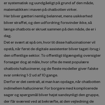
er systematisk og uundgåeligt på grund af den måde,
matematikken i maven på chatbotten virker.
Her bliver gætteri nemlig belønnet, mens usikkerhed
bliver straffet, og den udfordring forsvinder ikke, så
længe chatbots er skruet sammen på den måde, de er i
dag.
Det er svært at spå om, hvor tit disse hallucinationer vil
opstå, når først de digitale assistenter bliver taget i brug i
den offentlige sektor. To offentligt tilgængelig oversigter
forsøger dog at måle, hvor ofte de mest populære
chatbots hallucinerer, og de fleste modeller giver falske
svar omkring 1-2 ud af 10 gange.
Derfor er det centralt, at man kan opdage, når chatbotten
indimellem hallucinerer. For borgere med komplicerede
sager og spørgsmål bliver højst sandsynligt den gruppe,
der får sværest ved at bekræfte, at den vejledning de