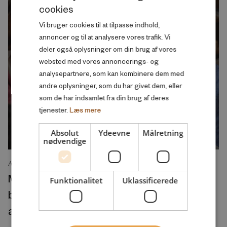
cookies
DANISH
Vi bruger cookies til at tilpasse indhold,
ENGLISH
annoncer og til at analysere vores trafik. Vi
deler også oplysninger om din brug af vores
websted med vores annoncerings- og
analysepartnere, som kan kombinere dem med
andre oplysninger, som du har givet dem, eller
som de har indsamlet fra din brug af deres
tjenester.
Læs mere
Absolut
Ydeevne
Målretning
nødvendige
ANALYSE
Mange borgere, som er utilfredse med
Funktionalitet
Uklassificerede
børnepasning, skoler og ældrepleje, ønsker
at arbejde mindre