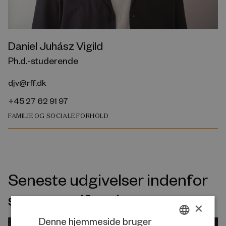
Daniel Juhász Vigild
Ph.d.-studerende
djv@rff.dk
+45 27 62 91 97
FAMILIE OG SOCIALE FORHOLD
Seneste udgivelser indenfor
samme velfærdsemne
×
Denne hjemmeside bruger