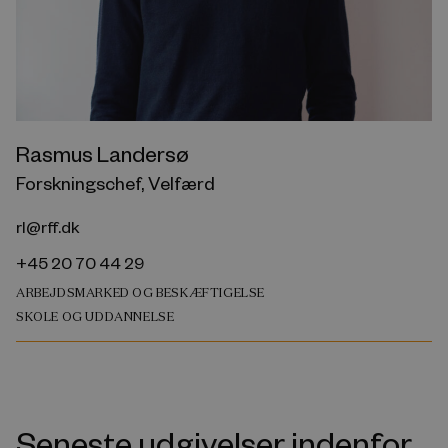
Rasmus Landersø
Forskningschef, Velfærd
rl@rff.dk
+45 20 70 44 29
ARBEJDSMARKED OG BESKÆFTIGELSE
SKOLE OG UDDANNELSE
Seneste udgivelser indenfor