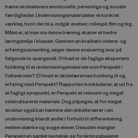
træne skoleelevers emotionelle, personlige og sociale
færdigheder. Undervisningsmaterialeter et konkret
værktøj, hvori der bl.a. indgår øvelser, rollespil, film og leg.
Målet er, at man via denne træning skaber et bedre
læringsmiljø i klassen. Gennem en kvalitativ videns- og
erfaringsopsamling, søger denne evaluering svar på
følgende to spørgsmål. 1) Hvad er de faglige eksperters
holdning til et undervisningsmateriale som Perspekt i
folkeskolen? 2) Hvad er skolelærernes holdning til og
erfaring med Perspekt? Rapporten konkluderer, at ud fra
et fagligt synspunkt, er Perspekt et relevant og meget
velstruktureret materiale. Dog påpeges, at for meget
struktur også kan hæmme den enkelte lærer i sin
undervisning blandt andet i forhold til differentiering
mellem stærke og svage elever. Desuden mangler
Perspekt en samlet teoretisk og forskningsbaseret