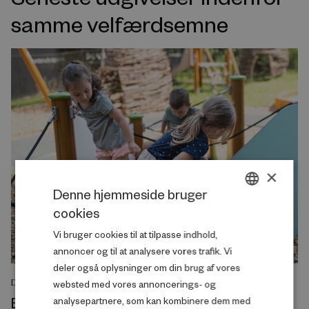
samme velfærdsemne
×
Denne hjemmeside bruger
cookies
DANISH
Vi bruger cookies til at tilpasse indhold,
ENGLISH
annoncer og til at analysere vores trafik. Vi
deler også oplysninger om din brug af vores
DEBATINDLÆG
websted med vores annoncerings- og
Byggelegepladser rammer en svaghed i
analysepartnere, som kan kombinere dem med