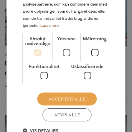
analysepartnere, som kan kombinere dem med
andre oplysninger, som du har givet dem, eller
som de har indsamlet fra din brug af deres
tjenester.
Læs mere
Absolut
Ydeevne
Målretning
nødvendige
DEBATINDLÆG
Byggelegepladser rammer en svaghed i
Funktionalitet
Uklassificerede
moderne børneliv
Juli 2026
ACCEPTER ALLE
AFVIS ALLE
VIS DETALJER