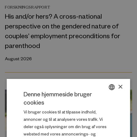
FORSKNINGSRAPPORT
His and/or hers? A cross-national
perspective on the gendered nature of
couples’ employment preconditions for
parenthood
August 2026
×
Denne hjemmeside bruger
cookies
DANISH
Vi bruger cookies til at tilpasse indhold,
ENGLISH
annoncer og til at analysere vores trafik. Vi
deler også oplysninger om din brug af vores
websted med vores annoncerings- og