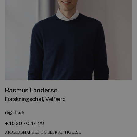
Rasmus Landersø
Forskningschef, Velfærd
rl@rff.dk
+45 20 70 44 29
ARBEJDSMARKED OG BESKÆFTIGELSE