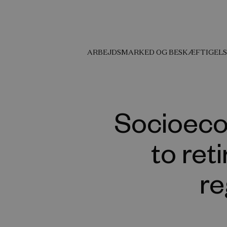
ARBEJDSMARKED OG BESKÆFTIGELS
Socioecon
to ret
re