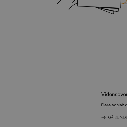
Vidensover
Flere socialt 
GÅ TIL VI