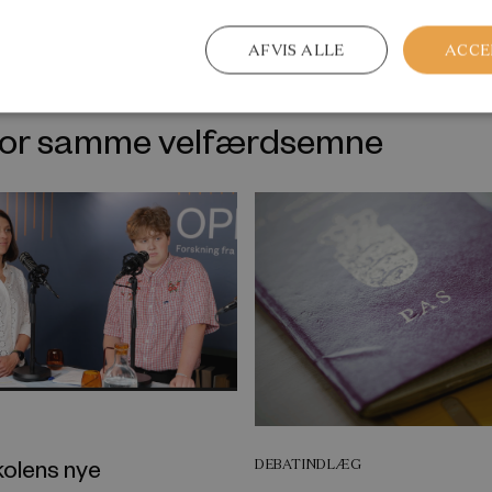
AFVIS ALLE
ACCE
nfor samme velfærdsemne
kolens nye
DEBATINDLÆG