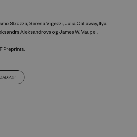
mo Strozza, Serena Vigezzi, Julia Callaway, Ilya
leksandrs Aleksandrovs og James W. Vaupel.
 Preprints.
OAD PDF