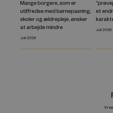
“prøvep
Mange borgere, som er
et endn
utilfredse med børnepasning,
karakt
skoler og ældrepleje, ønsker
at arbejde mindre
Juli 2026
Juli 2026
Vi s