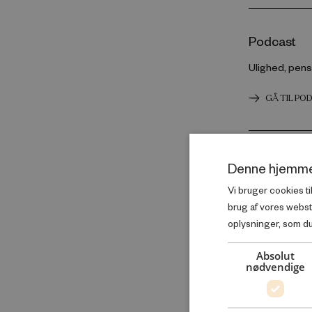
Podcast
Ulighed, pens
GÅ TIL PO
Video
Denne hjemme
Briefing: Lev
Vi bruger cookies ti
brug af vores webs
GÅ TIL VI
oplysninger, som du 
Absolut
nødvendige