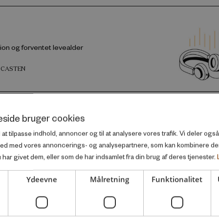
ion og forventet levealder
DCASTEN
side bruger cookies
ealder og pension
l at tilpasse indhold, annoncer og til at analysere vores trafik. Vi deler og
ted med vores annoncerings- og analysepartnere, som kan kombinere d
DEOEN
har givet dem, eller som de har indsamlet fra din brug af deres tjenester.
Ydeevne
Målretning
Funktionalitet