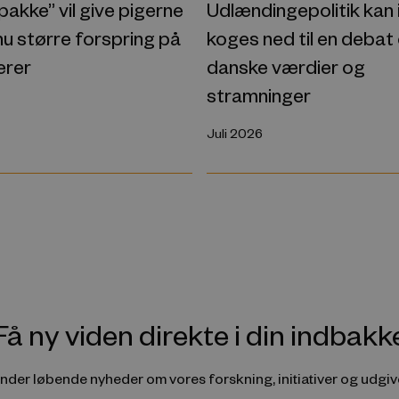
akke” vil give pigerne
Udlændingepolitik kan 
u større forspring på
koges ned til en debat
erer
danske værdier og
stramninger
Juli 2026
Få ny viden direkte i din indbakk
ender løbende nyheder om vores forskning, initiativer og udgive