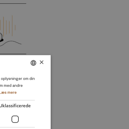
×
DANISH
så oplysninger om din
em med andre
ENGLISH
Læs mere
Uklassificerede