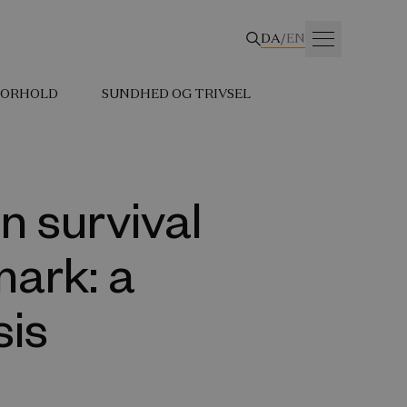
DA
/
EN
 FORHOLD
SUNDHED OG TRIVSEL
n survival
mark: a
sis