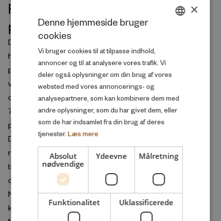
Flere robotter sender mere
×
Denne hjemmeside bruger
produktion til flere lande
cookies
DANISH
Danske virksomheder, der indfører robotter i deres
Vi bruger cookies til at tilpasse indhold,
ENGLISH
hjemlige produktion, udvider i højere grad deres
annoncer og til at analysere vores trafik. Vi
produktion til nye lande sammenlignet med
deler også oplysninger om din brug af vores
virksomheder, der ikke gør. Ifølge forskningsrapporten
websted med vores annoncerings- og
offshorer virksomheder 21 procent mere til nye lande og
analysepartnere, som kan kombinere dem med
andre oplysninger, som du har givet dem, eller
7 procent mere til lande, hvor de i forvejen har
som de har indsamlet fra din brug af deres
produktion, når de tilføjer robotter.
tjenester.
Læs mere
Det betyder, at virksomheder inden indførelsen af
robotter i gennemsnit offshorer 11 forskellige produkter
Absolut
Ydeevne
Målretning
nødvendige
til 7 lande. Når de tager robotter i brug, stiger det til
omkring 13 produkter og 8 lande.
Når forskerne ser på, hvad der driver udviklingen, kan de
Funktionalitet
Uklassificerede
konstatere, at offshoring især drives af nye produkter.