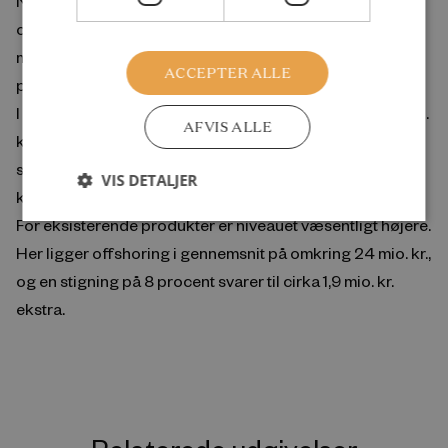
Når danske virksomheder indfører robotter, stiger deres
offshoring af nye produkter med omkring 32 procent,
mens offshoring af eksisterende produkter stiger med 8
ACCEPTER ALLE
procent.
I gennemsnit offshorer virksomheder for omkring 1,5 mio.
AFVIS ALLE
kr. i nye produkter. Når en virksomhed indfører robotter,
stiger dette med 32 procent, svarende til cirka 500.000
VIS DETALJER
kr. ekstra.
For eksisterende produkter er niveauet væsentligt højere.
Her ligger offshoring i gennemsnit på omkring 24 mio. kr.,
og en stigning på 8 procent svarer til cirka 1,9 mio. kr.
ekstra.