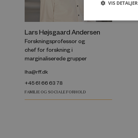
VIS DETALJER
Lars Højsgaard Andersen
Forskningsprofessor og
chef for forskning i
marginaliserede grupper
lha@rff.dk
+45 61 66 63 78
FAMILIE OG SOCIALE FORHOLD