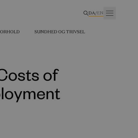
DA
/
EN
 FORHOLD
SUNDHED OG TRIVSEL
Costs of
ployment