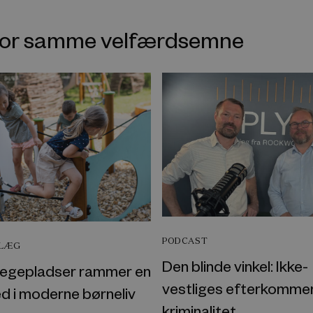
nfor samme velfærdsemne
PODCAST
DLÆG
Den blinde vinkel: Ikke-
egepladser rammer en
vestliges efterkomme
d i moderne børneliv
kriminalitet