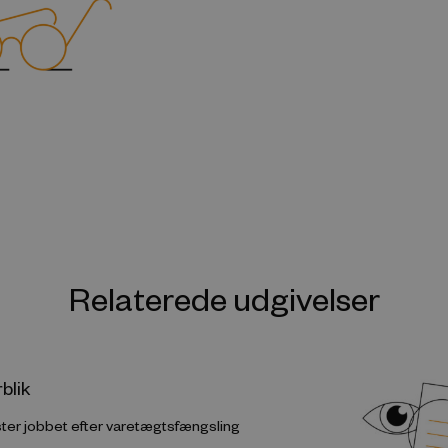
Relaterede udgivelser
blik
ter jobbet efter varetægtsfængsling