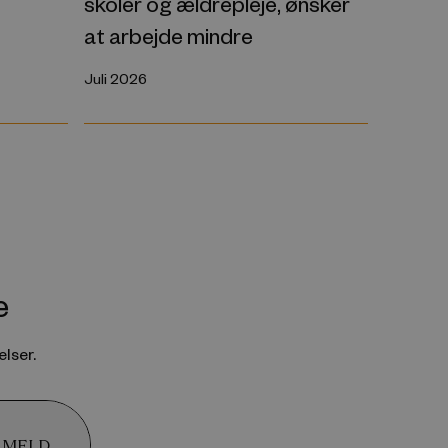
skoler og ældrepleje, ønsker
at arbejde mindre
Juli 2026
e
lser.
LMELD