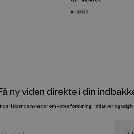
Juli 2026
Få ny viden direkte i din indbakk
ender løbende nyheder om vores forskning, initiativer og udgive
TI