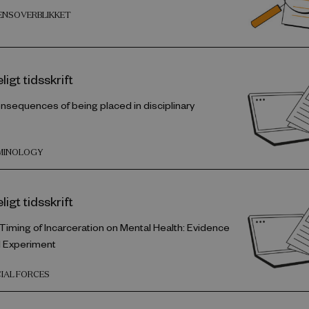
DENSOVERBLIKKET
igt tidsskrift
sequences of being placed in disciplinary
IMINOLOGY
igt tidsskrift
 Timing of Incarceration on Mental Health: Evidence
l Experiment
CIAL FORCES