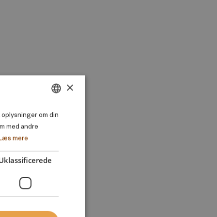
×
DANISH
så oplysninger om din
em med andre
ENGLISH
Læs mere
Uklassificerede