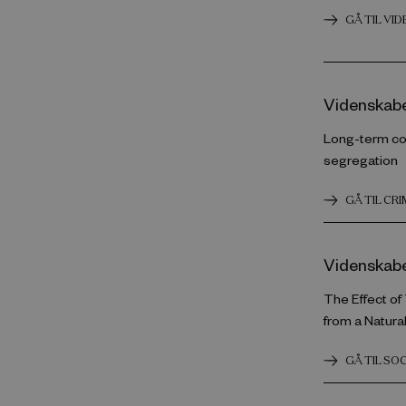
GÅ TIL VI
Videnskabel
Long-term con
segregation
GÅ TIL CR
Videnskabel
The Effect of
from a Natura
GÅ TIL SO