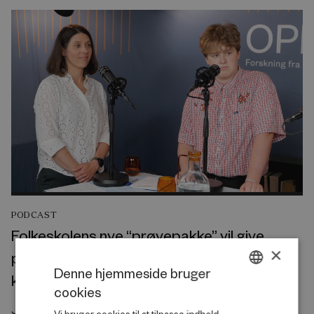
PODCAST
Folkeskolens nye “prøvepakke” vil give
×
pigerne et endnu større forspring på
Denne hjemmeside bruger
karakterer
cookies
DANISH
Juli 2026
Vi bruger cookies til at tilpasse indhold,