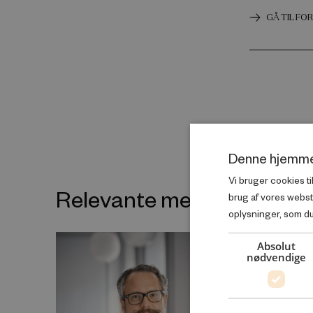
GÅ TIL F
Denne hjemme
Vi bruger cookies ti
Relevante medarbejdere
brug af vores webs
oplysninger, som du 
Absolut
nødvendige