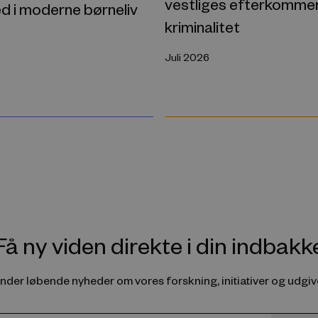
vestliges efterkomme
d i moderne børneliv
kriminalitet
Juli 2026
Få ny viden direkte i din indbakk
ender løbende nyheder om vores forskning, initiativer og udgive