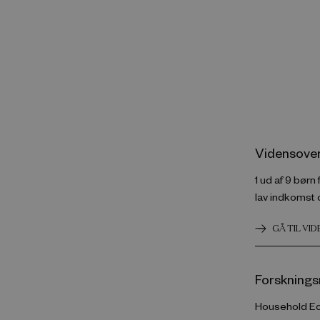
Vidensover
1 ud af 9 børn
lav indkomst 
GÅ TIL VI
Forsknings
Household Ec