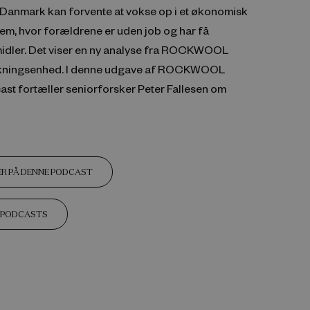
i Danmark kan forvente at vokse op i et økonomisk
em, hvor forældrene er uden job og har få
dler. Det viser en ny analyse fra ROCKWOOL
kningsenhed. I denne udgave af ROCKWOOL
st fortæller seniorforsker Peter Fallesen om
R PÅ DENNE PODCAST
E PODCASTS