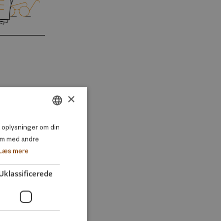
×
DANISH
så oplysninger om din
em med andre
ENGLISH
Læs mere
Uklassificerede