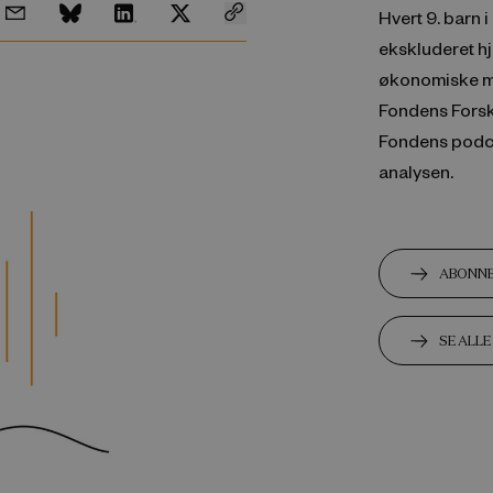
Hvert 9. barn 
ekskluderet hj
økonomiske mi
Fondens Fors
Fondens podca
analysen.
ABONNE
SE ALL