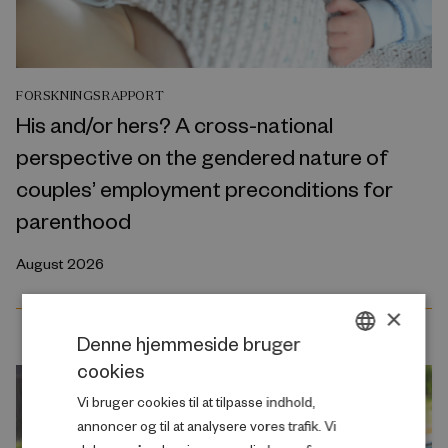
FORSKNINGSRAPPORT
His and/or hers? A cross-national
perspective on the gendered nature of
couples’ employment preconditions for
parenthood
August 2026
×
Denne hjemmeside bruger
cookies
DANISH
Vi bruger cookies til at tilpasse indhold,
ENGLISH
annoncer og til at analysere vores trafik. Vi