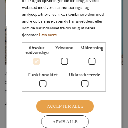
deler også oplysninger om din brug af vores
websted med vores annoncerings- og
analysepartnere, som kan kombinere dem med
andre oplysninger, som du har givet dem, eller
som de har indsamlet fra din brug af deres
tjenester.
Læs mere
Absolut
Ydeevne
Målretning
nødvendige
DEBATINDLÆG
Funktionalitet
Uklassificerede
Byggelegepladser rammer en svaghed i
moderne børneliv
Juli 2026
ACCEPTER ALLE
AFVIS ALLE