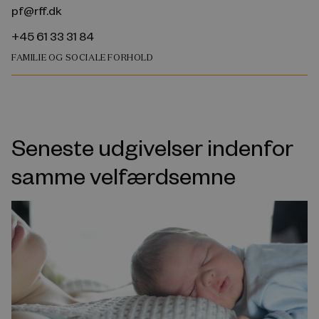
pf@rff.dk
+45 61 33 31 84
FAMILIE OG SOCIALE FORHOLD
Seneste udgivelser indenfor
samme velfærdsemne