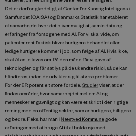
Det er derfor glædeligt, at Center for Kunstig Intelligens i
Samfundet (CAISA) og Danmarks Statistik har etableret
et samarbejde, hvor det bliver muligt at, samle data og
erfaringer fra forsøgene med AI. For vi skal vide, om
patienter rent faktisk bliver hurtigere behandlet eller
ledige hurtigere kommer i job, som følge af AI. Hvis ikke,
skal AI’en jo laves om. På den måde får vi gavn af
teknologien og får sat lys på de ukendte risici, så de kan
håndteres, inden de udvikler sig til større problemer.
For der ER potentielt store fordele.
Studier
viser, at der
findes områder, hvor samarbejdet mellem AI og
mennesker er gavnligt og kan være et skridt i den rigtige
retning mod en offentlig sektor, som er hurtigere, billigere
og bedre. F.eks. har man i
Næstved Kommune
gode
erfaringer med at bruge AI til at holde øje med
plejehjemsbeboere og begrænse en administrativ byrde