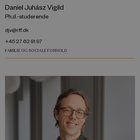
Daniel Juhász Vigild
Ph.d.-studerende
djv@rff.dk
+45 27 62 91 97
FAMILIE OG SOCIALE FORHOLD