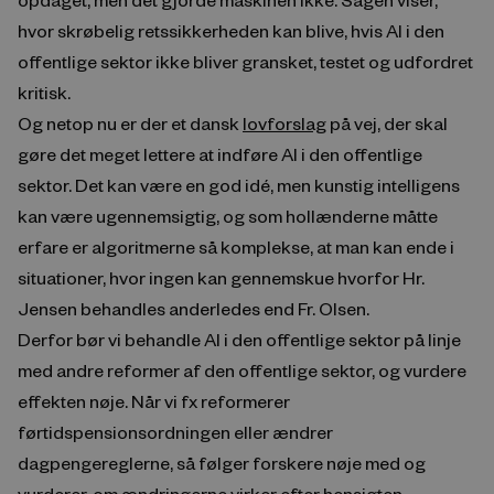
hvor skrøbelig retssikkerheden kan blive, hvis AI i den
offentlige sektor ikke bliver gransket, testet og udfordret
kritisk.
Og netop nu er der et dansk
lovforslag
på vej, der skal
gøre det meget lettere at indføre AI i den offentlige
sektor. Det kan være en god idé, men kunstig intelligens
kan være ugennemsigtig, og som hollænderne måtte
erfare er algoritmerne så komplekse, at man kan ende i
situationer, hvor ingen kan gennemskue hvorfor Hr.
Jensen behandles anderledes end Fr. Olsen.
Derfor bør vi behandle AI i den offentlige sektor på linje
med andre reformer af den offentlige sektor, og vurdere
effekten nøje. Når vi fx reformerer
førtidspensionsordningen eller ændrer
dagpengereglerne, så følger forskere nøje med og
vurderer, om ændringerne virker efter hensigten.