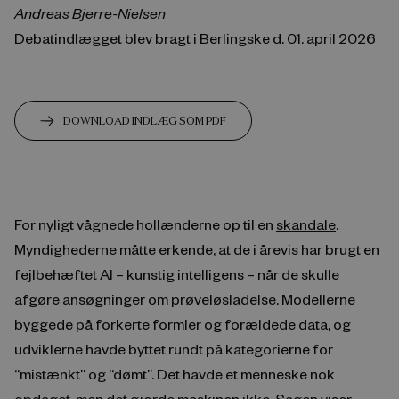
Andreas Bjerre-Nielsen
Debatindlægget blev bragt i Berlingske d. 01. april 2026
DOWNLOAD INDLÆG SOM PDF
For nyligt vågnede hollænderne op til en
skandale
.
Myndighederne måtte erkende, at de i årevis har brugt en
fejlbehæftet AI – kunstig intelligens – når de skulle
afgøre ansøgninger om prøveløsladelse. Modellerne
byggede på forkerte formler og forældede data, og
udviklerne havde byttet rundt på kategorierne for
“mistænkt” og “dømt”. Det havde et menneske nok
opdaget, men det gjorde maskinen ikke. Sagen viser,