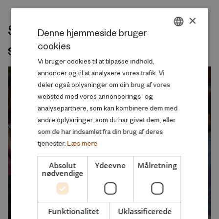
×
Seneste udgivelser indenfor
Denne hjemmeside bruger
samme velfærdsemne
cookies
DANISH
Vi bruger cookies til at tilpasse indhold,
ENGLISH
annoncer og til at analysere vores trafik. Vi
deler også oplysninger om din brug af vores
websted med vores annoncerings- og
analysepartnere, som kan kombinere dem med
andre oplysninger, som du har givet dem, eller
som de har indsamlet fra din brug af deres
tjenester.
Læs mere
Absolut
Ydeevne
Målretning
nødvendige
Funktionalitet
Uklassificerede