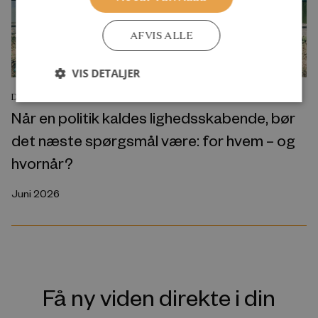
AFVIS ALLE
VIS DETALJER
DEBATINDLÆG
Når en politik kaldes lighedsskabende, bør
det næste spørgsmål være: for hvem – og
hvornår?
Juni 2026
Få ny viden direkte i din