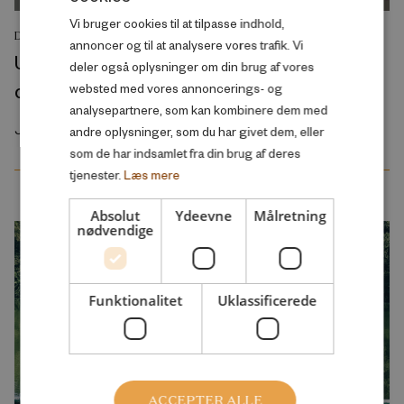
Vi bruger cookies til at tilpasse indhold,
ENGLISH
DEBATINDLÆG
annoncer og til at analysere vores trafik. Vi
Udlændingepolitik kan ikke koges ned til en
deler også oplysninger om din brug af vores
debat om danske værdier og stramninger
websted med vores annoncerings- og
analysepartnere, som kan kombinere dem med
Juli 2026
andre oplysninger, som du har givet dem, eller
som de har indsamlet fra din brug af deres
tjenester.
Læs mere
Absolut
Ydeevne
Målretning
nødvendige
Funktionalitet
Uklassificerede
ACCEPTER ALLE