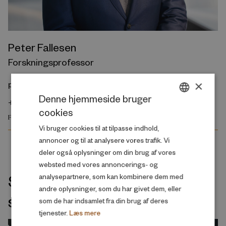
Peter Fallesen
Forskningsprofessor
×
pf@rff.dk
Denne hjemmeside bruger
+45 61 33 31 84
cookies
DANISH
FAMILIE OG SOCIALE FORHOLD
Vi bruger cookies til at tilpasse indhold,
ENGLISH
annoncer og til at analysere vores trafik. Vi
deler også oplysninger om din brug af vores
websted med vores annoncerings- og
Seneste udgivelser indenfor
analysepartnere, som kan kombinere dem med
andre oplysninger, som du har givet dem, eller
samme velfærdsemne
som de har indsamlet fra din brug af deres
tjenester.
Læs mere