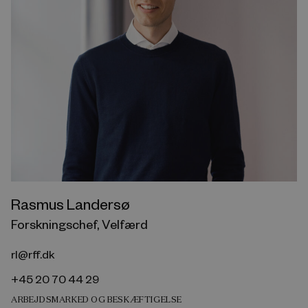
Rasmus Landersø
Forskningschef, Velfærd
rl@rff.dk
+45 20 70 44 29
ARBEJDSMARKED OG BESKÆFTIGELSE