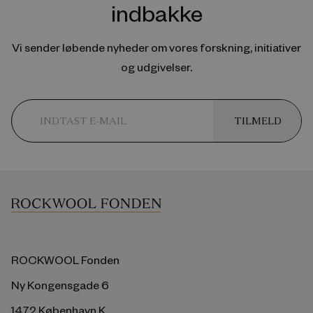
indbakke
Vi sender løbende nyheder om vores forskning, initiativer
og udgivelser.
TILMELD
ROCKWOOL Fonden
Ny Kongensgade 6
1472 København K