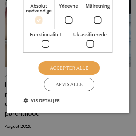
Absolut
Ydeevne
Målretning
nødvendige
Funktionalitet
Uklassificerede
ACCEPTER ALLE
FORSKNINGSRAPPORT
His and/or hers? A cross-national
AFVIS ALLE
perspective on the gendered nature of
VIS DETALJER
couples’ employment preconditions for
parenthood
August 2026