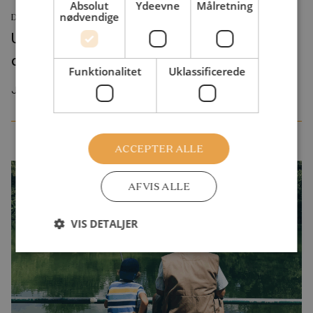
Absolut
Ydeevne
Målretning
nødvendige
DEBATINDLÆG
Udlændingepolitik kan ikke koges ned til en
debat om danske værdier og stramninger
Funktionalitet
Uklassificerede
Juli 2026
ACCEPTER ALLE
AFVIS ALLE
VIS DETALJER