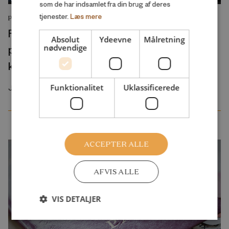
som de har indsamlet fra din brug af deres
tjenester.
Læs mere
PODCAST
Folkeskolens nye “prøvepakke” vil give
Absolut
Ydeevne
Målretning
pigerne et endnu større forspring på
nødvendige
karakterer
Funktionalitet
Uklassificerede
Juli 2026
ACCEPTER ALLE
AFVIS ALLE
VIS DETALJER