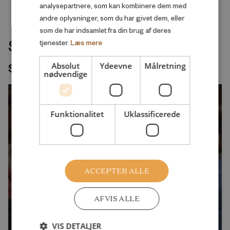
analysepartnere, som kan kombinere dem med
andre oplysninger, som du har givet dem, eller
som de har indsamlet fra din brug af deres
Seneste udgivelser indenfor
tjenester.
Læs mere
samme velfærdsemne
Absolut
Ydeevne
Målretning
nødvendige
Funktionalitet
Uklassificerede
ACCEPTER ALLE
AFVIS ALLE
VIS DETALJER