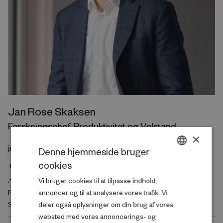
Jan Rose Skaksen
Forskningschef, Produktivitet og Velstand
×
jrs@rff.dk
Denne hjemmeside bruger
cookies
+45 29 24 64 19
DANISH
Vi bruger cookies til at tilpasse indhold,
ARBEJDSMARKED OG BESKÆFTIGELSE
ENGLISH
annoncer og til at analysere vores trafik. Vi
PRODUKTIVITET OG VELSTAND
deler også oplysninger om din brug af vores
SKOLE OG UDDANNELSE
websted med vores annoncerings- og