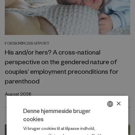
FORSKNINGSRAPPORT
His and/or hers? A cross-national
perspective on the gendered nature of
couples’ employment preconditions for
parenthood
August 2026
×
Denne hjemmeside bruger
cookies
DANISH
Vi bruger cookies til at tilpasse indhold,
ENGLISH