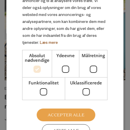
annoncer og til at analysere vores trafik. Vi
deler også oplysninger om din brug af vores
websted med vores annoncerings- og
analysepartnere, som kan kombinere dem med
andre oplysninger, som du har givet dem, eller
som de har indsamlet fra din brug af deres
tjenester.
Læs mere
Absolut
Ydeevne
Målretning
nødvendige
Funktionalitet
Uklassificerede
DEBATINDLÆG
Byggelegepladser rammer en svaghed i
moderne børneliv
ACCEPTER ALLE
Juli 2026