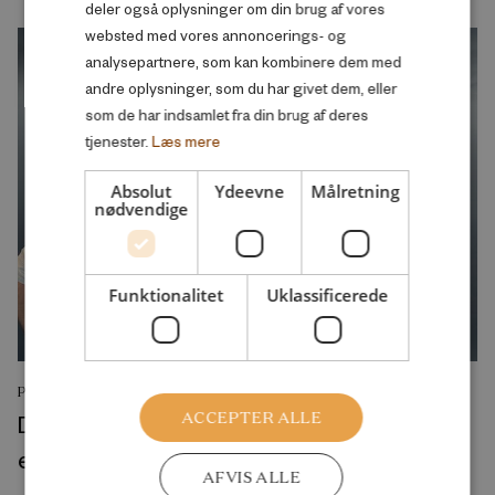
deler også oplysninger om din brug af vores
websted med vores annoncerings- og
analysepartnere, som kan kombinere dem med
andre oplysninger, som du har givet dem, eller
som de har indsamlet fra din brug af deres
tjenester.
Læs mere
Absolut
Ydeevne
Målretning
nødvendige
Funktionalitet
Uklassificerede
PODCAST
ACCEPTER ALLE
Den blinde vinkel: Ikke-vestliges
efterkommeres kriminalitet
AFVIS ALLE