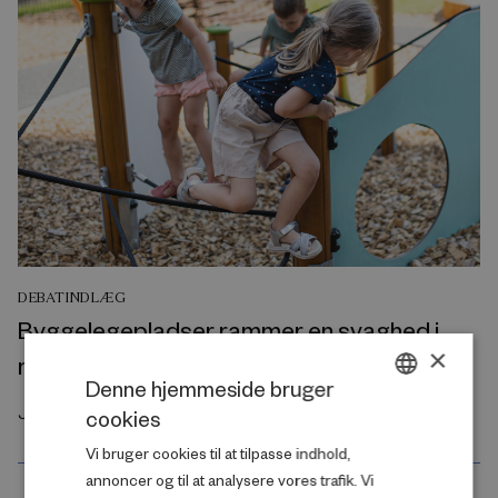
DEBATINDLÆG
Byggelegepladser rammer en svaghed i
×
moderne børneliv
Denne hjemmeside bruger
Juli 2026
cookies
DANISH
Vi bruger cookies til at tilpasse indhold,
ENGLISH
annoncer og til at analysere vores trafik. Vi