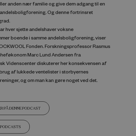
ler anden nær familie og give dem adgang til en
 andelsboligforening. Og denne fortrinsret
grad.
ar hver sjette andelshaver voksne
mer boende i samme andelsboligforening, viser
 ROCKWOOL Fonden. Forskningsprofessor Rasmus
cheføkonom Marc Lund Andersen fra
k Videnscenter diskuterer her konsekvensen af
rug af lukkede ventelister i storbyernes
reninger, og om man kan gøre noget ved det.
R PÅ DENNE PODCAST
E PODCASTS