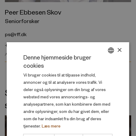
Peer Ebbesen Skov
Seniorforsker
ps@rff.dk
+45 29 72 83 65
×
ARBEJDSMARKED OG BESKÆFTIGELSE
Denne hjemmeside bruger
cookies
DANISH
Vi bruger cookies til at tilpasse indhold,
ENGLISH
annoncer og til at analysere vores trafik. Vi
Seneste udgivelser indenfor
deler også oplysninger om din brug af vores
websted med vores annoncerings- og
samme velfærdsemne
analysepartnere, som kan kombinere dem med
andre oplysninger, som du har givet dem, eller
som de har indsamlet fra din brug af deres
tjenester.
Læs mere