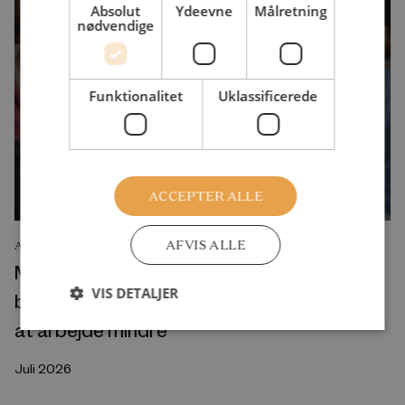
Absolut
Ydeevne
Målretning
nødvendige
Funktionalitet
Uklassificerede
ACCEPTER ALLE
AFVIS ALLE
ANALYSE
Mange borgere, som er utilfredse med
VIS DETALJER
børnepasning, skoler og ældrepleje, ønsker
at arbejde mindre
Juli 2026