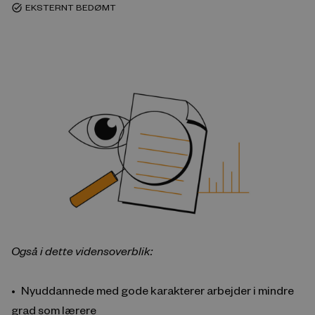
EKSTERNT BEDØMT
task_alt
Også i dette vidensoverblik:
Nyuddannede med gode karakterer arbejder i mindre
grad som lærere