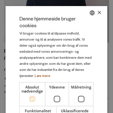
×
Denne hjemmeside bruger
cookies
DANISH
Vi bruger cookies til at tilpasse indhold,
ENGLISH
annoncer og til at analysere vores trafik. Vi
deler også oplysninger om din brug af vores
Rasmus Landersø
websted med vores annoncerings- og
analysepartnere, som kan kombinere dem med
Forskningschef, Velfærd
andre oplysninger, som du har givet dem, eller
rl@rff.dk
som de har indsamlet fra din brug af deres
tjenester.
Læs mere
+45 20 70 44 29
ARBEJDSMARKED OG BESKÆFTIGELSE
Absolut
Ydeevne
Målretning
nødvendige
SKOLE OG UDDANNELSE
Funktionalitet
Uklassificerede