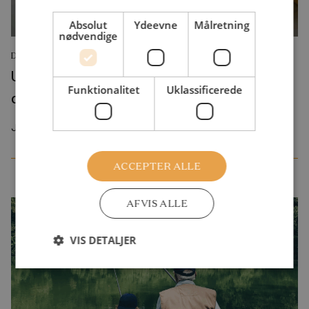
Absolut
Ydeevne
Målretning
nødvendige
DEBATINDLÆG
Udlændingepolitik kan ikke koges ned til en
Funktionalitet
Uklassificerede
debat om danske værdier og stramninger
Juli 2026
ACCEPTER ALLE
AFVIS ALLE
VIS DETALJER