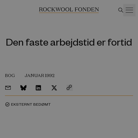
Den faste arbejdstid er fortid
BOG
JANUAR 1992
EKSTERNT BEDØMT
task_alt