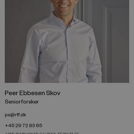
Peer Ebbesen Skov
Seniorforsker
ps@rff.dk
+45 29 72 83 65