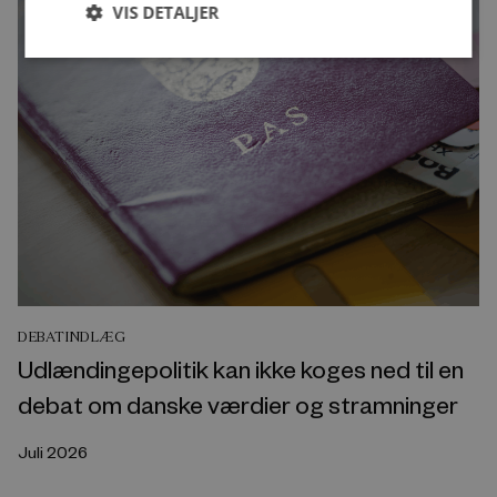
VIS DETALJER
DEBATINDLÆG
Udlændingepolitik kan ikke koges ned til en
debat om danske værdier og stramninger
Juli 2026