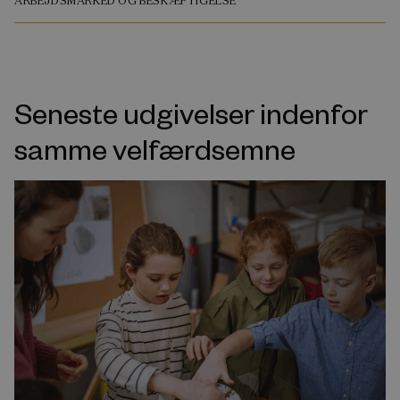
ARBEJDSMARKED OG BESKÆFTIGELSE
Seneste udgivelser indenfor
samme velfærdsemne