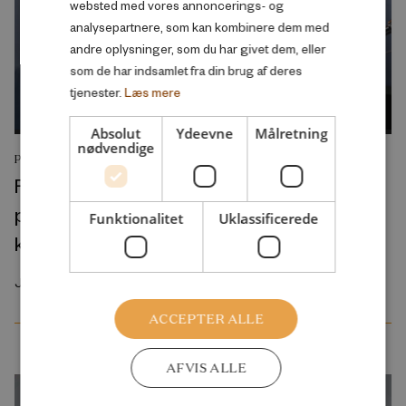
websted med vores annoncerings- og
analysepartnere, som kan kombinere dem med
andre oplysninger, som du har givet dem, eller
som de har indsamlet fra din brug af deres
tjenester.
Læs mere
Absolut
Ydeevne
Målretning
nødvendige
PODCAST
Folkeskolens nye “prøvepakke” vil give
pigerne et endnu større forspring på
Funktionalitet
Uklassificerede
karakterer
Juli 2026
ACCEPTER ALLE
AFVIS ALLE