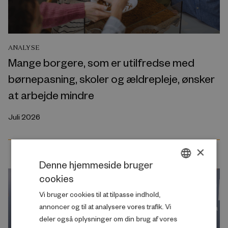
ANALYSE
Mange borgere, som er utilfredse med
børnepasning, skoler og ældrepleje, ønsker
at arbejde mindre
Juli 2026
×
Denne hjemmeside bruger
cookies
DANISH
Vi bruger cookies til at tilpasse indhold,
ENGLISH
annoncer og til at analysere vores trafik. Vi
deler også oplysninger om din brug af vores