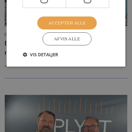
ACCEPTER ALLE
DEBATINDLÆG
AFVIS ALLE
Byggelegepladser rammer en svaghed i
moderne børneliv
VIS DETALJER
Juli 2026