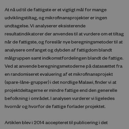
At nå ud til de fattigste er et vigtigt mål for mange
udviklingstiltag, og mikrofinansprojekter er ingen
undtagelse. Vi analyserer eksisterende
resultatindikatorer der anvendes til at vurdere om et tiltag
når de fattigste, og foreslår nye beregningsmetoder til at
analysere omfanget og dybden af fattigdom blandt
målgruppen samt indkomstfordelingen blandt de fattige.
Ved at anvende beregningsmetoderne på datasættet fra
en randomiseret evaluering af et mikrofinansprojekt
(spare-låne-grupper) i det nordlige Malawi, finder vi at
projektdeltagerne er mindre fattige end den generelle
befolkning i området. I analysen vurderer vi ligeledes
hvornår og hvorfor de fattige forlader projektet.
Artiklen blev i 2014 accepteret til publicering i det