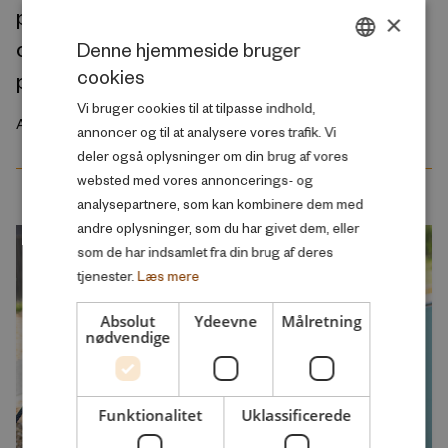
perspective on the gendered nature of
×
couples’ employment preconditions for
Denne hjemmeside bruger
cookies
parenthood
DANISH
Vi bruger cookies til at tilpasse indhold,
ENGLISH
August 2026
annoncer og til at analysere vores trafik. Vi
deler også oplysninger om din brug af vores
websted med vores annoncerings- og
analysepartnere, som kan kombinere dem med
andre oplysninger, som du har givet dem, eller
som de har indsamlet fra din brug af deres
tjenester.
Læs mere
Absolut
Ydeevne
Målretning
nødvendige
Funktionalitet
Uklassificerede