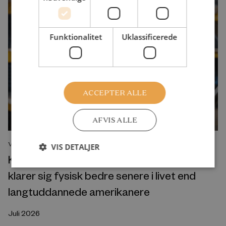
Funktionalitet
Uklassificerede
ACCEPTER ALLE
AFVIS ALLE
VIDENSOVERBLIK
VIS DETALJER
Kortuddannede i Danmark og Sverige
klarer sig fysisk bedre senere i livet end
langtuddannede amerikanere
Juli 2026