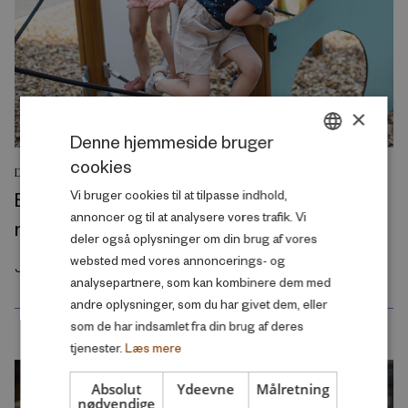
×
Denne hjemmeside bruger
cookies
DANISH
DEBATINDLÆG
Byggelegepladser rammer en svaghed i
Vi bruger cookies til at tilpasse indhold,
ENGLISH
annoncer og til at analysere vores trafik. Vi
moderne børneliv
deler også oplysninger om din brug af vores
websted med vores annoncerings- og
Juli 2026
analysepartnere, som kan kombinere dem med
andre oplysninger, som du har givet dem, eller
som de har indsamlet fra din brug af deres
tjenester.
Læs mere
Absolut
Ydeevne
Målretning
nødvendige