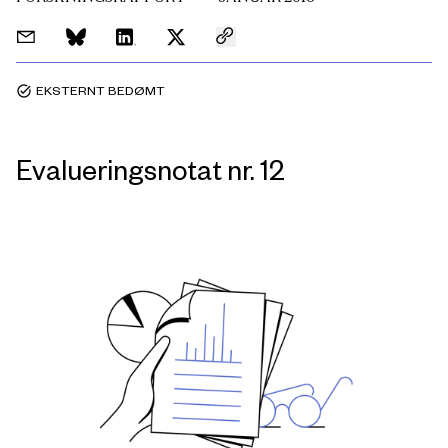
EKSTERNT BEDØMT
task_alt
Evalueringsnotat nr. 12