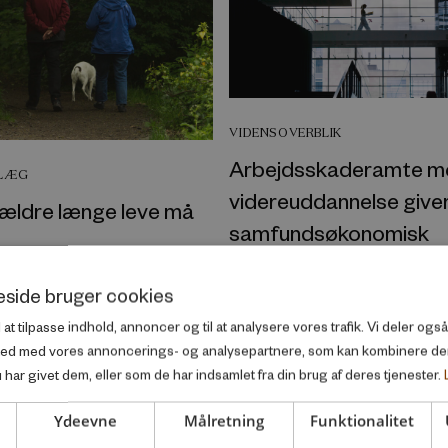
VIDENSOVERBLIK
Arbejdsskaderamte m
DLÆG
videreuddannelse giver
 ældre længe leve må
samfundsøkonomisk
 2022
overskud
side bruger cookies
December 2022
l at tilpasse indhold, annoncer og til at analysere vores trafik. Vi deler og
ted med vores annoncerings- og analysepartnere, som kan kombinere d
har givet dem, eller som de har indsamlet fra din brug af deres tjenester.
Ydeevne
Målretning
Funktionalitet