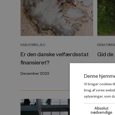
DEBATINDLÆG
DEBATIN
Er den danske velfærdsstat
Gid de
finansieret?
December
December 2022
Denne hjemme
Vi bruger cookies ti
brug af vores webs
oplysninger, som du 
Absolut
nødvendige