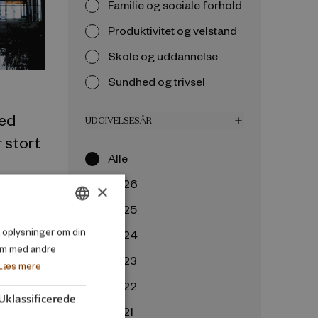
Familie og sociale forhold
Produktivitet og velstand
Skole og uddannelse
Sundhed og trivsel
ed
UDGIVELSESÅR
add
 stort
Alle
2026
×
2025
DANISH
så oplysninger om din
2024
em med andre
ENGLISH
2023
Læs mere
2022
Uklassificerede
2021