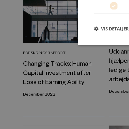
VIS DETALJER
VIDENSOV
Uddann
FORSKNINGSRAPPORT
hjælper
Changing Tracks: Human
ledige 
Capital Investment after
arbejd
Loss of Earning Ability
December
December 2022