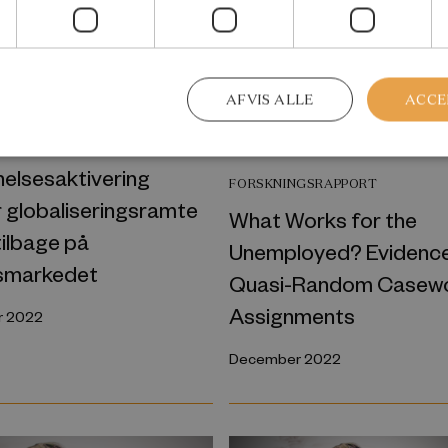
AFVIS ALLE
ACCE
ERBLIK
elsesaktivering
FORSKNINGSRAPPORT
 globaliseringsramte
What Works for the
tilbage på
Unemployed? Evidenc
smarkedet
Quasi-Random Casew
Assignments
 2022
December 2022