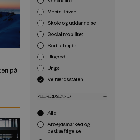
Kriminalitet
Mental trivsel
Skole og uddannelse
Social mobilitet
Sort arbejde
Ulighed
Unge
ten på
Velfærdsstaten
VELFÆRDSEMNER
add
Alle
Arbejdsmarked og
beskæftigelse