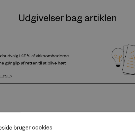
Udgivelser bag artiklen
dsudvalg i 49% af virksomhederne –
går glip af retten til at blive hørt
ALYSEN
side bruger cookies