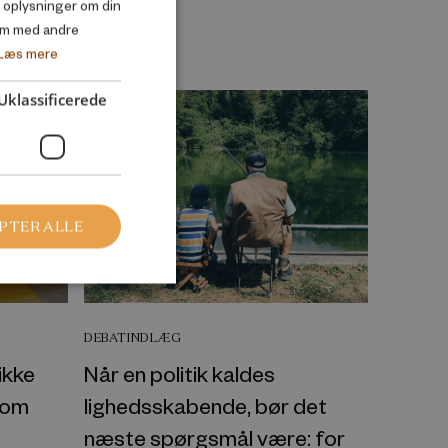
DANISH
så oplysninger om din
em med andre
ENGLISH
Læs mere
Uklassificerede
PTER ALLE
DEBATINDLÆG
ikke
Når en politik kaldes
 om
lighedsskabende, bør det
næste spørgsmål være: for