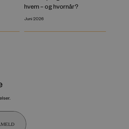
hvem – og hvornår?
Juni 2026
e
lser.
LMELD