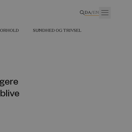
DA
/
EN
 FORHOLD
SUNDHED OG TRIVSEL
agere
 blive