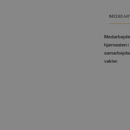
MEDIEAR
Medarbejder
hjørnesten 
samarbejdsu
vakler.