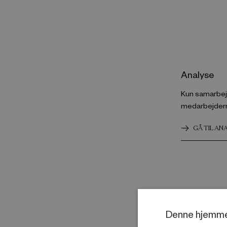
Analyse
Kun samarbej
medarbejderne 
GÅ TIL AN
Denne hjemme