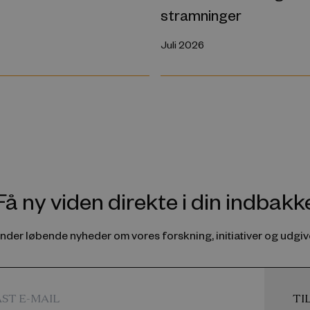
stramninger
Juli 2026
Få ny viden direkte i din indbakk
ender løbende nyheder om vores forskning, initiativer og udgive
TI