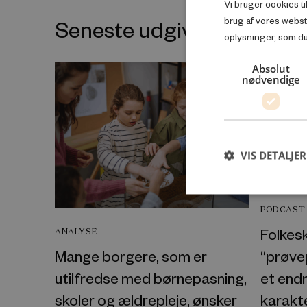
Vi bruger cookies ti
Seneste udgivelser inde
brug af vores webs
oplysninger, som du 
Absolut
nødvendige
VIS DETALJER
PODCAST
Folkes
ANALYSE
“prøvep
Mange borgere, som er
et endn
utilfredse med børnepasning,
karakt
skoler og ældrepleje, ønsker