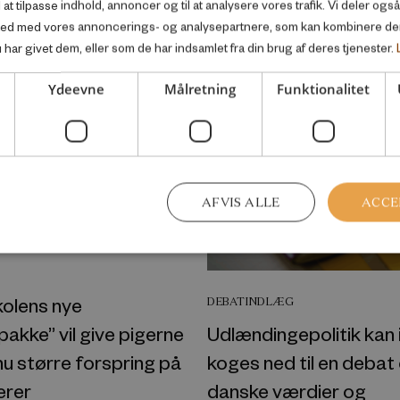
l at tilpasse indhold, annoncer og til at analysere vores trafik. Vi deler og
nfor samme velfærdsemne
ted med vores annoncerings- og analysepartnere, som kan kombinere d
har givet dem, eller som de har indsamlet fra din brug af deres tjenester.
Ydeevne
Målretning
Funktionalitet
AFVIS ALLE
ACCE
kolens nye
DEBATINDLÆG
akke” vil give pigerne
Udlændingepolitik kan 
u større forspring på
koges ned til en debat
erer
danske værdier og