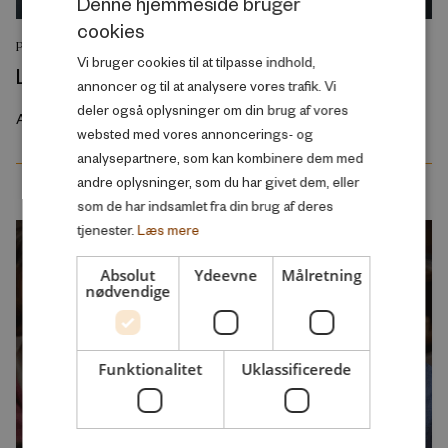
Denne hjemmeside bruger
cookies
DANISH
PODCAST
Vi bruger cookies til at tilpasse indhold,
ENGLISH
Lærernes flugt fra folkeskolen
annoncer og til at analysere vores trafik. Vi
deler også oplysninger om din brug af vores
August 2026
websted med vores annoncerings- og
analysepartnere, som kan kombinere dem med
andre oplysninger, som du har givet dem, eller
som de har indsamlet fra din brug af deres
tjenester.
Læs mere
Absolut
Ydeevne
Målretning
nødvendige
Funktionalitet
Uklassificerede