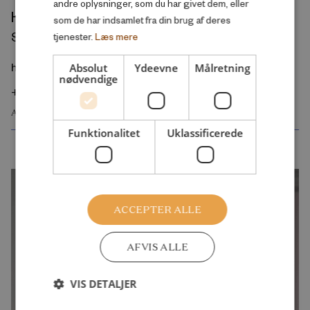
andre oplysninger, som du har givet dem, eller
Helene Wind Barsøe
som de har indsamlet fra din brug af deres
Senioranalytiker
tjenester.
Læs mere
hwf@rfintervention.dk
Absolut
Ydeevne
Målretning
nødvendige
+45 28 18 96 03
ARBEJDSMARKED OG BESKÆFTIGELSE
Funktionalitet
Uklassificerede
ACCEPTER ALLE
AFVIS ALLE
VIS DETALJER