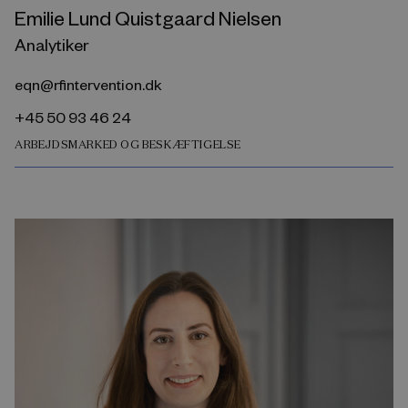
Emilie Lund Quistgaard Nielsen
Analytiker
eqn@rfintervention.dk
+45 50 93 46 24
ARBEJDSMARKED OG BESKÆFTIGELSE