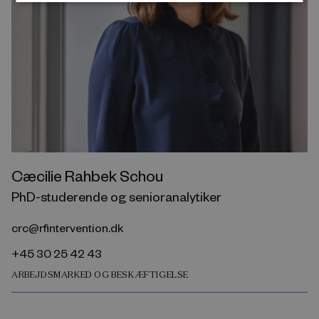
Cæcilie Rahbek Schou
PhD-studerende og senioranalytiker
crc@rfintervention.dk
+45 30 25 42 43
ARBEJDSMARKED OG BESKÆFTIGELSE