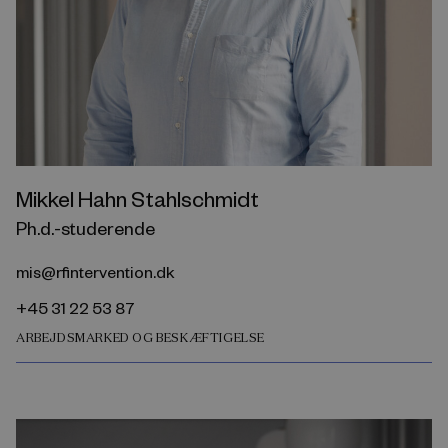
Mikkel Hahn Stahlschmidt
Ph.d.-studerende
mis@rfintervention.dk
+45 31 22 53 87
ARBEJDSMARKED OG BESKÆFTIGELSE