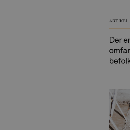
ARTIKEL
Der er
omfang
befol