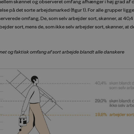
mellem skønnet og observeret omfang afhænger i høj grad af
lse på det sorte arbejdsmarked (figur 1). For alle grupper ligg
erverede omfang. De, som selv arbejder sort, skønner, at 40,4 
ejder sort, mens de, som ikke selv arbejder sort, skønner, at d
nnet og faktisk omfang af sort arbejde blandt alle danskere