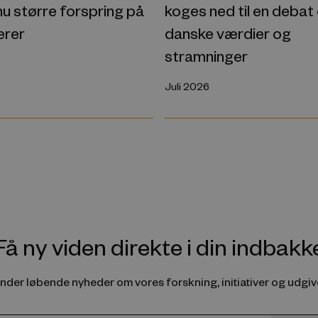
u større forspring på
koges ned til en debat
erer
danske værdier og
stramninger
Juli 2026
Få ny viden direkte i din indbakk
ender løbende nyheder om vores forskning, initiativer og udgive