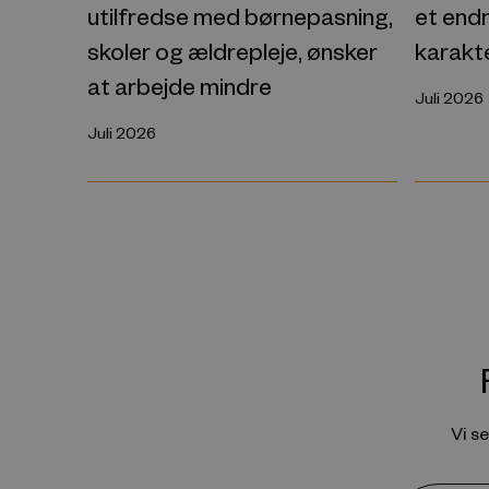
et endn
utilfredse med børnepasning,
karakt
skoler og ældrepleje, ønsker
at arbejde mindre
Juli 2026
Juli 2026
Vi s