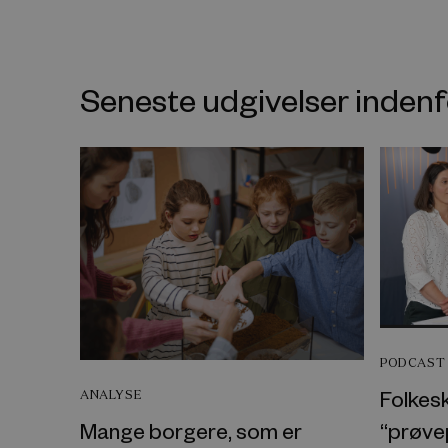
Seneste udgivelser inde
PODCAST
Folkes
ANALYSE
“prøvep
Mange borgere, som er