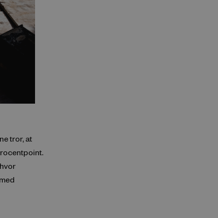
e tror, at
procentpoint.
hvor
 med