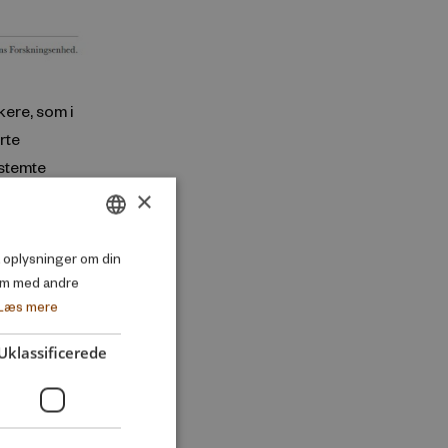
ere, som i
rte
estemte
×
DANISH
så oplysninger om din
em med andre
ENGLISH
Læs mere
Uklassificerede