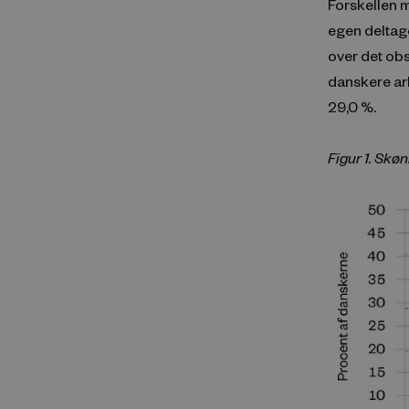
Forskellen 
egen deltage
over det obs
danskere arb
29,0 %.
Figur 1. Skø