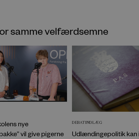
nfor samme velfærdsemne
kolens nye
DEBATINDLÆG
akke” vil give pigerne
Udlændingepolitik kan 