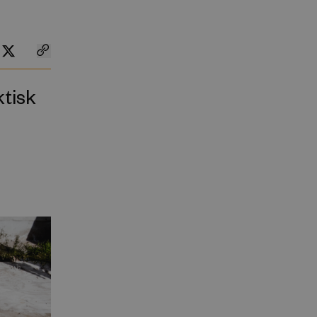
ktisk