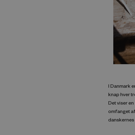
I Danmark er
knap hver tr
Det viser e
omfanget af
danskernes 