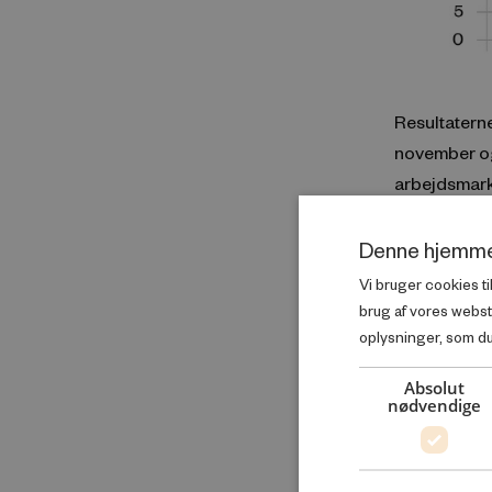
Resultatern
november og
arbejdsmarke
befolknings
Denne hjemme
Vi bruger cookies ti
brug af vores webs
oplysninger, som du 
Absolut
nødvendige