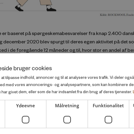
e er baseret på spørgeskemabesvarelser fra knap 2.400 dansk
 december 2020 blev spurgt til deres egen aktivitet på det so
d i de foregående 12 måneder og til, hvor stor en andel af b
grupper de tror har arbejdet sort over den samme periode.
side bruger cookies
l at tilpasse indhold, annoncer og til at analysere vores trafik. Vi deler og
ted med vores annoncerings- og analysepartnere, som kan kombinere d
har givet dem, eller som de har indsamlet fra din brug af deres tjenester.
Ydeevne
Målretning
Funktionalitet
Udgivelser bag artiklen