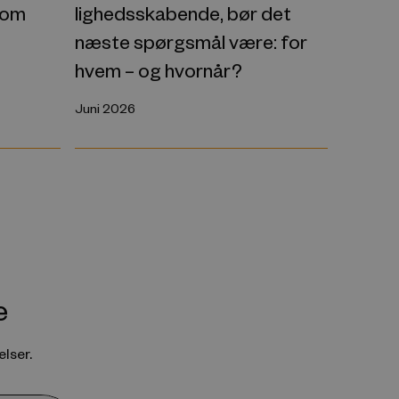
 om
lighedsskabende, bør det
næste spørgsmål være: for
hvem – og hvornår?
Juni 2026
e
lser.