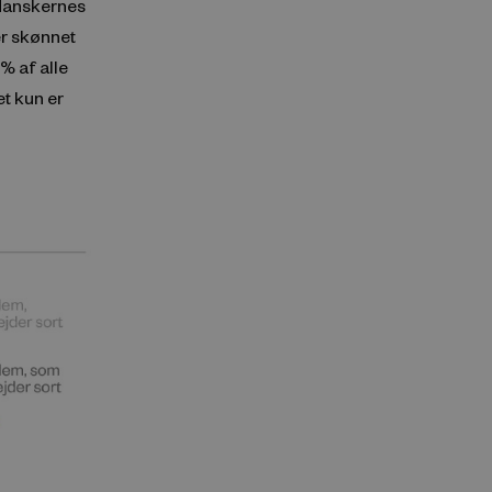
 danskernes
er skønnet
% af alle
et kun er