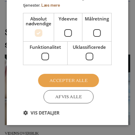
tjenester.
Læs mere
Absolut
Ydeevne
Målretning
nødvendige
Seneste udgivelser indenfor
samme velfærdsemne
Funktionalitet
Uklassificerede
ACCEPTER ALLE
AFVIS ALLE
VIS DETALJER
VIDENSOVERBLIK