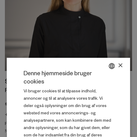
×
Denne hjemmeside bruger
Signe Hald Andersen
cookies
DANISH
Forskningschef, Intervention
Vi bruger cookies til at tilpasse indhold,
ENGLISH
annoncer og til at analysere vores trafik. Vi
sha@rfintervention.dk
deler også oplysninger om din brug af vores
websted med vores annoncerings- og
+45 20 69 82 82
analysepartnere, som kan kombinere dem med
FAMILIE OG SOCIALE FORHOLD
andre oplysninger, som du har givet dem, eller
SUNDHED OG TRIVSEL
som de har indsamlet fra din brug af deres