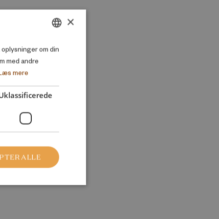
×
DANISH
så oplysninger om din
em med andre
ENGLISH
Læs mere
Uklassificerede
PTER ALLE