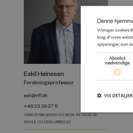
Denne hjemme
Vi bruger cookies ti
brug af vores webs
oplysninger, som du 
Absolut
nødvendige
Eskil Heinesen
Forskningsprofessor
esh@rff.dk
VIS DETALJER
+45 23 29 27 11
ARBEJDSMARKED OG BESKÆFTIGELSE
SKOLE OG UDDANNELSE