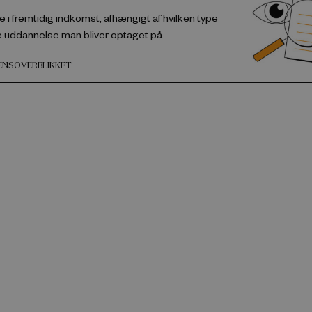
e i fremtidig indkomst, afhængigt af hvilken type
 uddannelse man bliver optaget på
DENSOVERBLIKKET