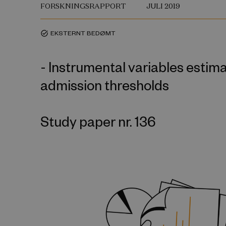
FORSKNINGSRAPPORT
JULI 2019
EKSTERNT BEDØMT
task_alt
- Instrumental variables estim
admission thresholds
Study paper nr. 136