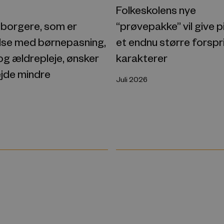
Folkeskolens nye
“prøvepakke” vil give 
borgere, som er
et endnu større forspr
edse med børnepasning,
karakterer
og ældrepleje, ønsker
ejde mindre
Juli 2026