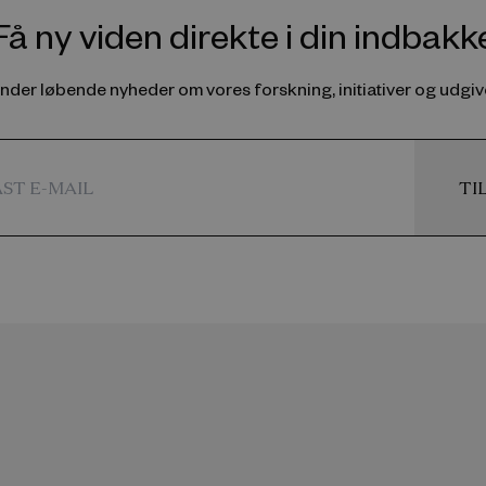
Få ny viden direkte i din indbakk
ender løbende nyheder om vores forskning, initiativer og udgive
TI