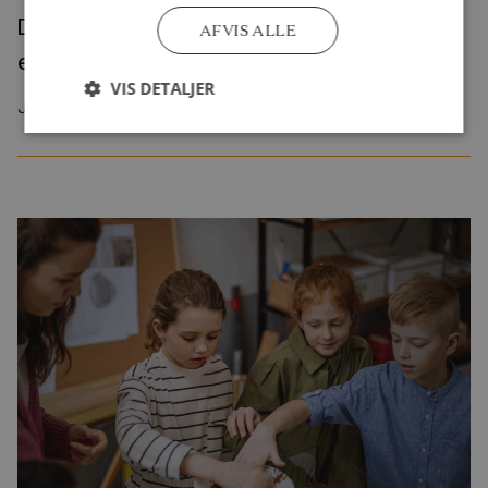
Den blinde vinkel: Ikke-vestliges
AFVIS ALLE
efterkommeres kriminalitet
VIS DETALJER
Juli 2026