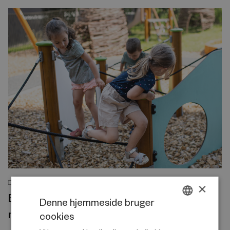
DEBATINDLÆG
×
Byggelegepladser rammer en svaghed i
Denne hjemmeside bruger
moderne børneliv
cookies
DANISH