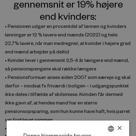
gennemsnit er 19% højere
end kvinders:
• Pensionen udgør en procentdel af lønnen og kvinders
lønninger er 12 % lavere end mænds (2022) og hele
22,7% lavere, når man medregner, at kvinder i højere grad
end mænd arbejder på deltid
• Kvinder lever i gennemsnit 3,5-4 år længere end mænd,
så pensionspengene skal række længere
• Pensionsformuer anses siden 2007 som særeje og skal
derfor – modsat fx friværdi i boligen – i udgangspunktet
ikke deles i tilfælde af skilsmisse. Kvinden får dermed
ikke gavn af, at hendes mand har en større
pensionsopsparing, som hun kunne have haft, hvis parret
var forblevet sammen.
×
• Flere kvinder end mænd er ansat i det offentlige.
Denne hjemmeside bruger