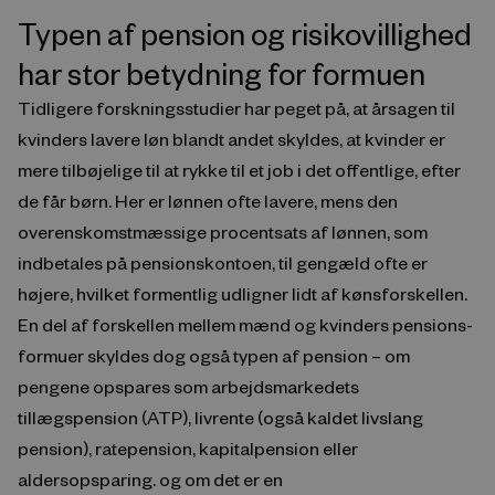
Typen af pension og risikovillighed
har stor betydning for formuen
Tidligere forskningsstudier har peget på, at årsagen til
kvinders lavere løn blandt andet skyldes, at kvinder er
mere tilbøjelige til at rykke til et job i det offentlige, efter
de får børn. Her er lønnen ofte lavere, mens den
overenskomstmæssige procentsats af lønnen, som
indbetales på pensionskontoen, til gengæld ofte er
højere, hvilket formentlig udligner lidt af kønsforskellen.
En del af forskellen mellem mænd og kvinders pensions-
formuer skyldes dog også typen af pension – om
pengene opspares som arbejdsmarkedets
tillægspension (ATP), livrente (også kaldet livslang
pension), ratepension, kapitalpension eller
aldersopsparing. og om det er en