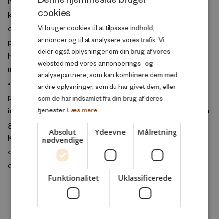
Næsten hver anden kvinde er ansat i det offentlige mod
cookies
kun hver femte mand. Udover lavere lønninger i det
DANISH
offentlige (dog ofte med højere arbejdsgi- verbetalte
Vi bruger cookies til at tilpasse indhold,
ENGLISH
annoncer og til at analysere vores trafik. Vi
pensionsbidrag), er pensioner i det offentlige også i
deler også oplysninger om din brug af vores
højere grad overenskomstbestemt, hvilket kan påvirke
websted med vores annoncerings- og
investeringsform og -risiko.
analysepartnere, som kan kombinere dem med
• Kvinder er i gennemsnit mindre interesserede i
andre oplysninger, som du har givet dem, eller
pensionstyper og -afkast og også mindre tilbøjelige til at
som de har indsamlet fra din brug af deres
investere deres pensionsopsparing på en måde, som kan
tjenester.
Læs mere
give højt afkast men også medfører høj risiko for tab.
Absolut
Ydeevne
Målretning
Kvinder ender i gennemsnit med en mere sikker pensi-
nødvendige
onsopsparing end mænd – men også dårligere forrentet
og derfor en mindre formue.
Funktionalitet
Uklassificerede