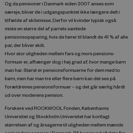
Og da pensioner i Danmark siden 2007 anses som
særeje, bliver de i udgangspunktet ikke længere delt i
tilfælde af skilsmisse. Derfor vil kvinder typisk også
miste en større del af parrets samlede
pensionsopsparing, hvis de hører til blandt de 41 % af alle
par, der bliver skilt.
Hvor stor uligheden mellem fars og mors pensions-
formuer er, afhænger dog i høj grad af, hvor mange børn
man har. Størst er pensionsformuerne for dem med to
børn, men har man tre eller flere børn kan det ses på
forældrenes pensionsformuer – og det går særlig hårdt
ud over moderens pension.
Forskere ved ROCKWOOL Fonden, Københavns
Universitet og Stockholm Universitet har kortlagt
størrelsen af og årsagerne til uligheden mellem mænds
og kvinders pension i Danmark. På baggrund af data fra