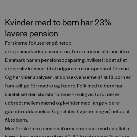
Kvinder med to børn har 23%
lavere pension
Forskerne fokuserer på netop
arbejdsmarkedspensionerne, fordi næsten alle ansatte i
Danmark har en pensionsopsparing, hvilket i løbet af et
arbejdsliv kommer til at udgøre en stor opsparet formue.
Og her viser analysen, at konsekvenserne af at få børn er
forskellige for mødre og fædre. Folk med to børn har
samlet set den største formue – muligvis fordi det er
udbredt mellem mænd og kvinder med lange videre-
gående uddannelser (og relativt høje lønninger) netop at
få to børn.
Men forskellen i pensionsformuen vokser med antallet af
børn: Hvor kvinder mellem 40-59 år uden børn ”kun” har