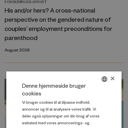
FORSKNINGSRAPPORT
His and/or hers? A cross-national
perspective on the gendered nature of
couples’ employment preconditions for
parenthood
August 2026
×
Denne hjemmeside bruger
cookies
DANISH
Vi bruger cookies til at tilpasse indhold,
ENGLISH
annoncer og til at analysere vores trafik. Vi
deler også oplysninger om din brug af vores
websted med vores annoncerings- og