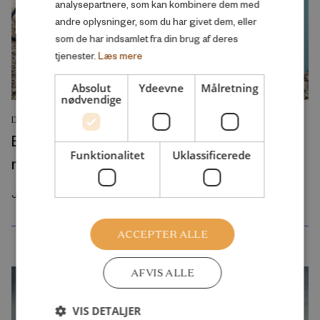
analysepartnere, som kan kombinere dem med
andre oplysninger, som du har givet dem, eller
som de har indsamlet fra din brug af deres
tjenester.
Læs mere
Absolut
Ydeevne
Målretning
nødvendige
DEBATINDLÆG
Byggelegepladser rammer en svaghed i
Funktionalitet
Uklassificerede
moderne børneliv
Juli 2026
ACCEPTER ALLE
AFVIS ALLE
VIS DETALJER