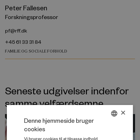
Peter Fallesen
Forskningsprofessor
pf@rff.dk
+45 61 33 31 84
FAMILIE OG SOCIALE FORHOLD
Seneste udgivelser indenfor
samme velfærdsemne
×
Denne hjemmeside bruger
cookies
DANISH
Vi bruger cookies til at tilpasse indhold,