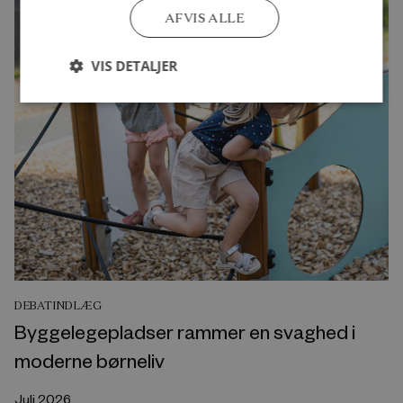
AFVIS ALLE
VIS DETALJER
DEBATINDLÆG
Byggelegepladser rammer en svaghed i
moderne børneliv
Juli 2026