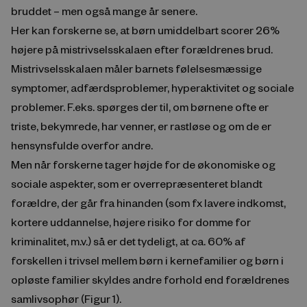
bruddet – men også mange år senere.
Her kan forskerne se, at børn umiddelbart scorer 26%
højere på mistrivselsskalaen efter forældrenes brud.
Mistrivselsskalaen måler barnets følelsesmæssige
symptomer, adfærdsproblemer, hyperaktivitet og sociale
problemer. F.eks. spørges der til, om børnene ofte er
triste, bekymrede, har venner, er rastløse og om de er
hensynsfulde overfor andre.
Men når forskerne tager højde for de økonomiske og
sociale aspekter, som er overrepræsenteret blandt
forældre, der går fra hinanden (som fx lavere indkomst,
kortere uddannelse, højere risiko for domme for
kriminalitet, m.v.) så er det tydeligt, at ca. 60% af
forskellen i trivsel mellem børn i kernefamilier og børn i
opløste familier skyldes andre forhold end forældrenes
samlivsophør (Figur 1).