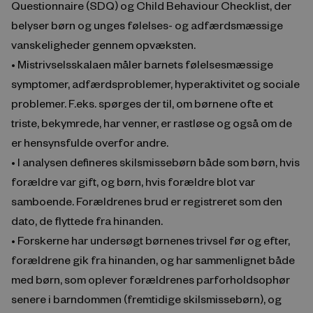
Questionnaire (SDQ) og Child Behaviour Checklist, der
belyser børn og unges følelses- og adfærdsmæssige
vanskeligheder gennem opvæksten.
• Mistrivselsskalaen måler barnets følelsesmæssige
symptomer, adfærdsproblemer, hyperaktivitet og sociale
problemer. F.eks. spørges der til, om børnene ofte et
triste, bekymrede, har venner, er rastløse og også om de
er hensynsfulde overfor andre.
• I analysen defineres skilsmissebørn både som børn, hvis
forældre var gift, og børn, hvis forældre blot var
samboende. Forældrenes brud er registreret som den
dato, de flyttede fra hinanden.
• Forskerne har undersøgt børnenes trivsel før og efter,
forældrene gik fra hinanden, og har sammenlignet både
med børn, som oplever forældrenes parforholdsophør
senere i barndommen (fremtidige skilsmissebørn), og