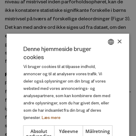
niveau af mistrivsel inden parforholdsophøret, kan de
ikke konstatere statistiske signifikante forskelle i børns
mistrivsel på tværs af forskellige deleordninger (Figur 3).
Det kan med andre ord ikke siges ud fra dataet, om den
ene eller anden deleordning er bedst for børn som
×
gennemsnitlig betragtning. Hvad der er bedst i konkrete
Denne hjemmeside bruger
sager, kræver en individuel vurdering fra familie til
cookies
DANISH
familie.
Vi bruger cookies til at tilpasse indhold,
ENGLISH
Forældres nye partnere gør heller ikke fra eller til
annoncer og til at analysere vores trafik. Vi
deler også oplysninger om din brug af vores
Forskernes analyse finder heller ikke væsentlige
websted med vores annoncerings- og
forskelle i børns trivsel på tværs af de forskellige familie-
analysepartnere, som kan kombinere dem med
former, der kan opstå efter forældrenes brud. Der er –
andre oplysninger, som du har givet dem, eller
igen gennemsnitligt set – ikke forskel på børns trivsel i
som de har indsamlet fra din brug af deres
familier, hvor mor og far vælger at bo alene,
tjenester.
Læs mere
sammenlignet med børn, der lever sammen med en mor
Absolut
Ydeevne
Målretning
eller far, der har valgt at flytte sammen med en ny partner.