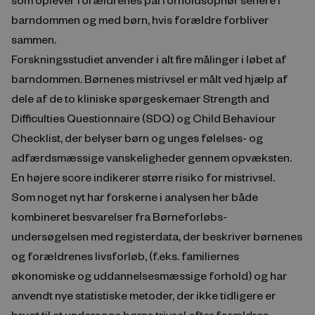
barndommen og med børn, hvis forældre forbliver
sammen.
Forskningsstudiet anvender i alt fire målinger i løbet af
barndommen. Børnenes mistrivsel er målt ved hjælp af
dele af de to kliniske spørgeskemaer Strength and
Difficulties Questionnaire (SDQ) og Child Behaviour
Checklist, der belyser børn og unges følelses- og
adfærdsmæssige vanskeligheder gennem opvæksten.
En højere score indikerer større risiko for mistrivsel.
Som noget nyt har forskerne i analysen her både
kombineret besvarelser fra Børneforløbs-
undersøgelsen med registerdata, der beskriver børnenes
og forældrenes livsforløb, (f.eks. familiernes
økonomiske og uddannelsesmæssige forhold) og har
anvendt nye statistiske metoder, der ikke tidligere er
brugt til at undersøge børns trivsel efter forældres