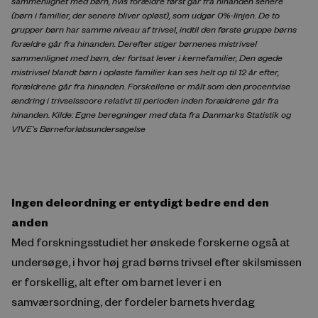
sammenlignet med børn, hvis forældre først går fra hinanden senere
(børn i familier, der senere bliver opløst), som udgør 0%-linjen. De to
grupper børn har samme niveau af trivsel, indtil den første gruppe børns
forældre går fra hinanden. Derefter stiger børnenes mistrivsel
sammenlignet med børn, der fortsat lever i kernefamilier, Den øgede
mistrivsel blandt børn i opløste familier kan ses helt op til 12 år efter,
forældrene går fra hinanden. Forskellene er målt som den procentvise
ændring i trivselsscore relativt til perioden inden forældrene går fra
hinanden. Kilde: Egne beregninger med data fra Danmarks Statistik og
VIVE’s Børneforløbsundersøgelse
Ingen deleordning er entydigt bedre end den
anden
Med forskningsstudiet her ønskede forskerne også at
undersøge, i hvor høj grad børns trivsel efter skilsmissen
er forskellig, alt efter om barnet lever i en
samværsordning, der fordeler barnets hverdag