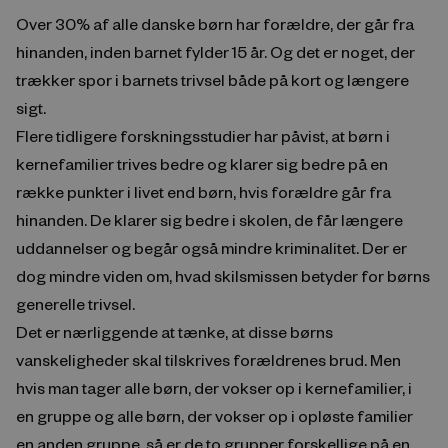
Over 30% af alle danske børn har forældre, der går fra
hinanden, inden barnet fylder 15 år. Og det er noget, der
trækker spor i barnets trivsel både på kort og længere
sigt.
Flere tidligere forskningsstudier har påvist, at børn i
kernefamilier trives bedre og klarer sig bedre på en
række punkter i livet end børn, hvis forældre går fra
hinanden. De klarer sig bedre i skolen, de får længere
uddannelser og begår også mindre kriminalitet. Der er
dog mindre viden om, hvad skilsmissen betyder for børns
generelle trivsel.
Det er nærliggende at tænke, at disse børns
vanskeligheder skal tilskrives forældrenes brud. Men
hvis man tager alle børn, der vokser op i kernefamilier, i
en gruppe og alle børn, der vokser op i opløste familier
en anden gruppe, så er de to grupper forskellige på en