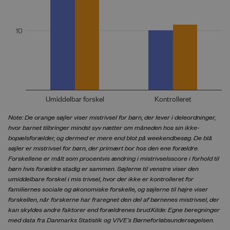
Note: De orange søjler viser mistrivsel for børn, der lever i deleordninger,
hvor barnet tilbringer mindst syv nætter om måneden hos sin ikke-
bopælsforælder, og dermed er mere end blot på weekendbesøg. De blå
søjler er mistrivsel for børn, der primært bor hos den ene forældre.
Forskellene er målt som procentvis ændring i mistrivselsscore i forhold til
børn hvis forældre stadig er sammen. Søjlerne til venstre viser den
umiddelbare forskel i mis trivsel, hvor der ikke er kontrolleret for
familiernes sociale og økonomiske forskelle, og søjlerne til højre viser
forskellen, når forskerne har fraregnet den del af børnenes mistrivsel, der
kan skyldes andre faktorer end forældrenes brud.Kilde: Egne beregninger
med data fra Danmarks Statistik og VIVE’s Børneforløbsundersøgelsen.