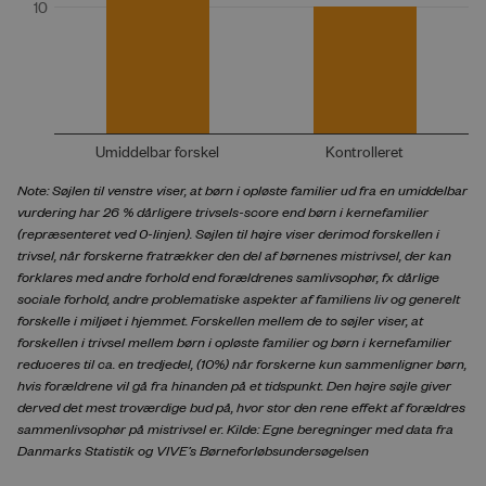
Note: Søjlen til venstre viser, at børn i opløste familier ud fra en umiddelbar
vurdering har 26 % dårligere trivsels-score end børn i kernefamilier
(repræsenteret ved 0-linjen). Søjlen til højre viser derimod forskellen i
trivsel, når forskerne fratrækker den del af børnenes mistrivsel, der kan
forklares med andre forhold end forældrenes samlivsophør, fx dårlige
sociale forhold, andre problematiske aspekter af familiens liv og generelt
forskelle i miljøet i hjemmet. Forskellen mellem de to søjler viser, at
forskellen i trivsel mellem børn i opløste familier og børn i kernefamilier
reduceres til ca. en tredjedel, (10%) når forskerne kun sammenligner børn,
hvis forældrene vil gå fra hinanden på et tidspunkt. Den højre søjle giver
derved det mest troværdige bud på, hvor stor den rene effekt af forældres
sammenlivsophør på mistrivsel er. Kilde: Egne beregninger med data fra
Danmarks Statistik og VIVE’s Børneforløbsundersøgelsen