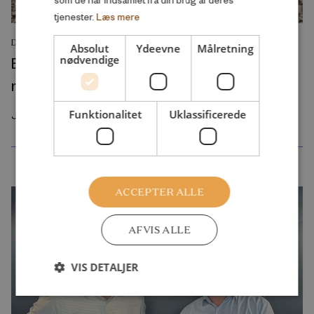
tjenester.
Læs mere
DEBATINDLÆG
Absolut
Ydeevne
Målretning
Byggelegepladser rammer en svaghed i
nødvendige
moderne børneliv
Funktionalitet
Uklassificerede
Juli 2026
ACCEPTER ALLE
AFVIS ALLE
VIS DETALJER