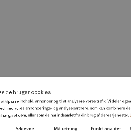
side bruger cookies
l at tilpasse indhold, annoncer og til at analysere vores trafik. Vi deler og
ted med vores annoncerings- og analysepartnere, som kan kombinere d
har givet dem, eller som de har indsamlet fra din brug af deres tjenester.
Ydeevne
Målretning
Funktionalitet