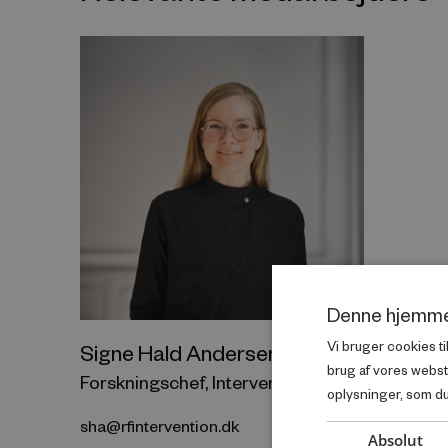
Denne hjemme
Vi bruger cookies ti
Signe Hald Andersen
brug af vores webs
Forskningschef, Intervention
oplysninger, som du 
sha@rfintervention.dk
Absolut