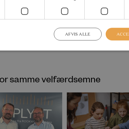
AFVIS ALLE
ACCE
nfor samme velfærdsemne