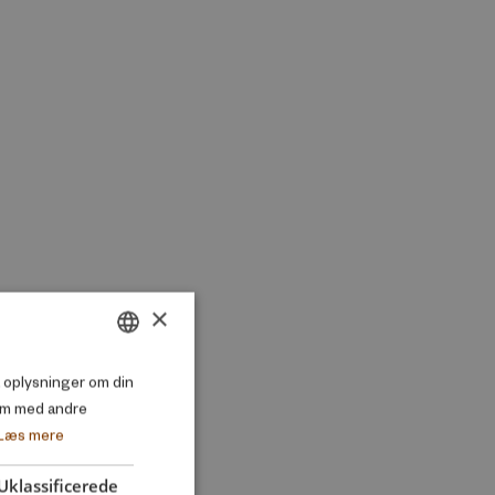
×
DANISH
så oplysninger om din
em med andre
ENGLISH
Læs mere
Uklassificerede