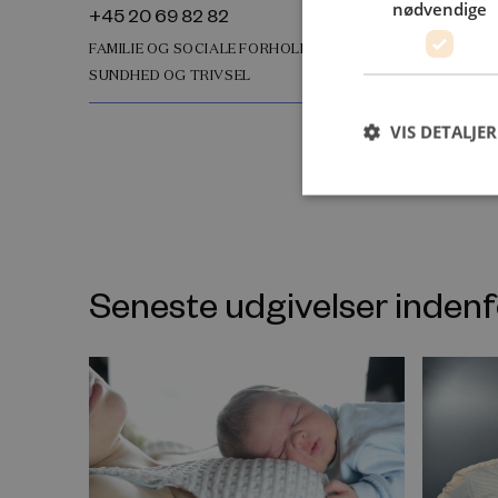
nødvendige
+45 20 69 82 82
FAMILIE OG SOCIALE FORHOLD
SUNDHED OG TRIVSEL
VIS DETALJER
Seneste udgivelser inde