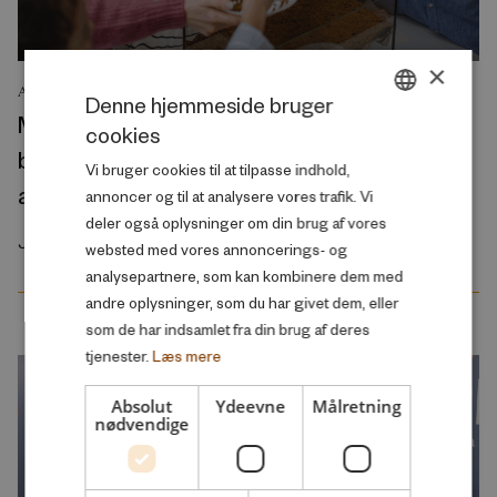
×
ANALYSE
Denne hjemmeside bruger
Mange borgere, som er utilfredse med
cookies
DANISH
børnepasning, skoler og ældrepleje, ønsker
Vi bruger cookies til at tilpasse indhold,
ENGLISH
at arbejde mindre
annoncer og til at analysere vores trafik. Vi
deler også oplysninger om din brug af vores
Juli 2026
websted med vores annoncerings- og
analysepartnere, som kan kombinere dem med
andre oplysninger, som du har givet dem, eller
som de har indsamlet fra din brug af deres
tjenester.
Læs mere
Absolut
Ydeevne
Målretning
nødvendige