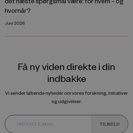
det næste spørgsmål være: for hvem – og
hvornår?
Juni 2026
Få ny viden direkte i din
indbakke
Vi sender løbende nyheder om vores forskning, initiativer
og udgivelser.
TILMELD