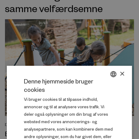
samme velfærdsemne
×
Denne hjemmeside bruger
cookies
DANISH
Vi bruger cookies til at tilpasse indhold,
ENGLISH
annoncer og til at analysere vores trafik. Vi
deler også oplysninger om din brug af vores
websted med vores annoncerings- og
DEBATINDLÆG
analysepartnere, som kan kombinere dem med
Byggelegepladser rammer en svaghed i
andre oplysninger, som du har givet dem, eller