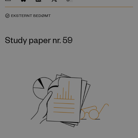
EKSTERNT BEDØMT
task_alt
Study paper nr. 59