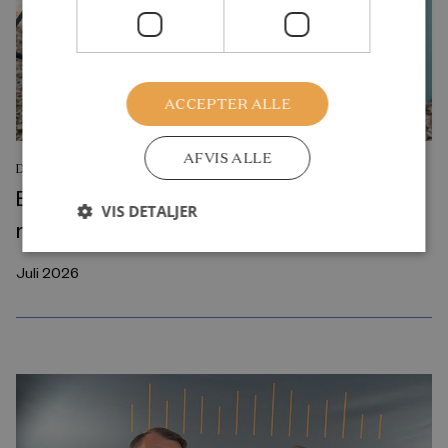
ACCEPTER ALLE
AFVIS ALLE
DEBATINDLÆG
Byggelegepladser rammer en svaghed i
VIS DETALJER
moderne børneliv
Juli 2026