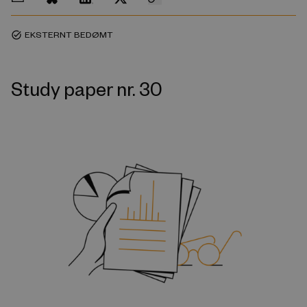
EKSTERNT BEDØMT
task_alt
Study paper nr. 30