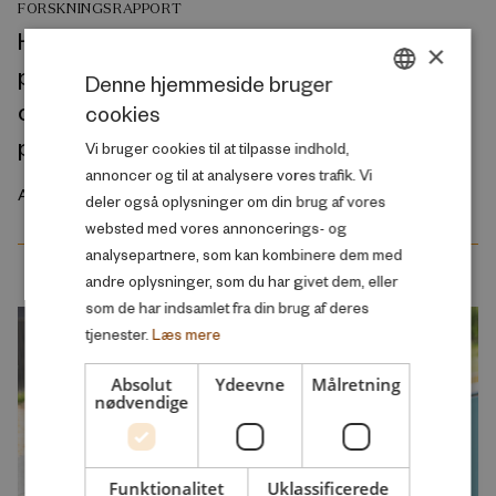
FORSKNINGSRAPPORT
His and/or hers? A cross-national
×
perspective on the gendered nature of
Denne hjemmeside bruger
couples’ employment preconditions for
cookies
DANISH
parenthood
Vi bruger cookies til at tilpasse indhold,
ENGLISH
annoncer og til at analysere vores trafik. Vi
August 2026
deler også oplysninger om din brug af vores
websted med vores annoncerings- og
analysepartnere, som kan kombinere dem med
andre oplysninger, som du har givet dem, eller
som de har indsamlet fra din brug af deres
tjenester.
Læs mere
Absolut
Ydeevne
Målretning
nødvendige
Funktionalitet
Uklassificerede