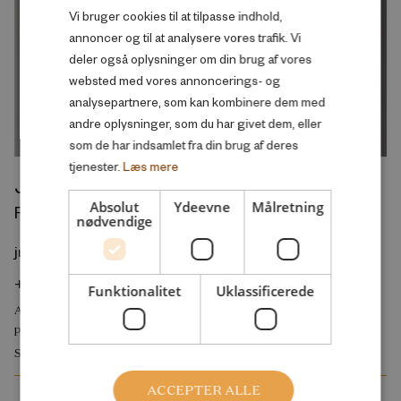
Vi bruger cookies til at tilpasse indhold,
ENGLISH
annoncer og til at analysere vores trafik. Vi
deler også oplysninger om din brug af vores
websted med vores annoncerings- og
analysepartnere, som kan kombinere dem med
andre oplysninger, som du har givet dem, eller
som de har indsamlet fra din brug af deres
tjenester.
Læs mere
Jan Rose Skaksen
Absolut
Ydeevne
Målretning
Forskningschef, Produktivitet og Velstand
nødvendige
jrs@rff.dk
+45 29 24 64 19
Funktionalitet
Uklassificerede
ARBEJDSMARKED OG BESKÆFTIGELSE
PRODUKTIVITET OG VELSTAND
SKOLE OG UDDANNELSE
ACCEPTER ALLE