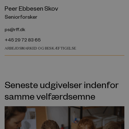
Peer Ebbesen Skov
Seniorforsker
ps@rff.dk
+45 29 72 83 65
ARBEJDSMARKED OG BESKÆFTIGELSE
Seneste udgivelser indenfor
samme velfærdsemne