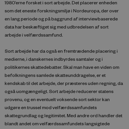
1980’erne forsket i sort arbejde. Det placerer enheden
som det eneste forskningsmiljø i Nordeuropa, der over
en lang periode og på baggrund af interviewbaserede
data har beskæftiget sig med udbredelsen af sort
arbejde i velfærdssamfund.
Sort arbejde har da også en fremtrædende placering i
medierne, i danskernes indbyrdes samtaler og i
politikernes skattedebatter. Skal man have en viden om
befolkningens samlede skatteunddragelse, er et
kendskab til det arbejde, der præsteres uden regning, da
også uomgængeligt. Sort arbejde reducerer statens
provenu, og en eventuelt voksende sort sektor kan
udgøre en trussel mod velfærdssamfundets
skattegrundlag og legitimitet. Med andre ord handler det
blandt andet om velfærdssamfundets langsigtede