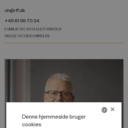
ch@rff.dk
+45 61 99 70 34
FAMILIE OG SOCIALE FORHOLD
SKOLE OG UDDANNELSE
×
Denne hjemmeside bruger
cookies
DANISH