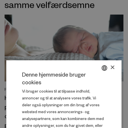
samme velfærdsemne
×
Denne hjemmeside bruger
cookies
DANISH
FORSKNINGSRAPPORT
Vi bruger cookies til at tilpasse indhold,
ENGLISH
His and/or hers? A cross-national
annoncer og til at analysere vores trafik. Vi
deler også oplysninger om din brug af vores
perspective on the gendered nature of
websted med vores annoncerings- og
couples’ employment preconditions for
analysepartnere, som kan kombinere dem med
parenthood
andre oplysninger, som du har givet dem, eller